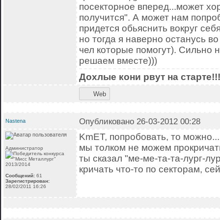
посекторное вперед...может хо
получится". А может нам попроб
придется обьяснить вокруг себ
но тогда я наверно останусь во
чел которые помогут). Сильно н
решаем вместе)))
Дохлые кони рвут на старте!!
Web
Опубликовано 26-03-2012 00:28
Nastena
KmET, попробовать, то можно...
мы толком не можем прокричать
Администратор
ты сказал "ме-ме-та-та-лург-лур
кричать что-то по секторам, се
Сообщений:
61
Зарегистрирован:
28/02/2011 16:26