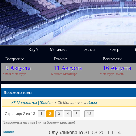
Клуб
Металлург
Белсталь
Резерв
Б
Воскресенье
Вторник
Воскресенье
9 Августа
11 Августа
16 Августа
Химик-Металлург
Могилев-Металлург
Металлург-Гомель
Просмотр темы
ХК Металлург | Жлобин
» ХК Металлург »
Игры
Страница 2 из 13:
1
2
3
4
5
...
13
Заморочки на игры! (или болеем красиво)
Опубликовано 31-08-2011 11:41
karmus