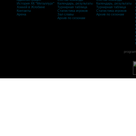
История ХК "Металлург"
Календарь, результаты
Календарь, результаты
Хоккей в Жлобине
Турнирная таблица
Турнирная таблица
Контакты
Статистика игроков
Статистика игроков
Арена
Зал славы
Архив по сезонам
Архив по сезонам
program