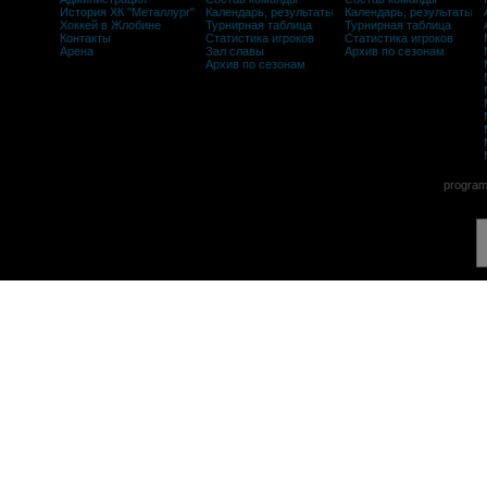
История ХК "Металлург"
Календарь, результаты
Календарь, результаты
Хоккей в Жлобине
Турнирная таблица
Турнирная таблица
Контакты
Статистика игроков
Статистика игроков
Арена
Зал славы
Архив по сезонам
Архив по сезонам
program