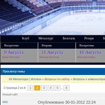
Клуб
Металлург
Белсталь
Резерв
Б
Воскресенье
Вторник
Воскресенье
9 Августа
11 Августа
16 Августа
Химик-Металлург
Могилев-Металлург
Металлург-Гомель
Просмотр темы
ХК Металлург | Жлобин
» Вопросы по сайту. »
Вопросы к администр
Страница 2 из 8:
1
2
3
4
5
...
8
Новый сайт
Опубликовано 30-01-2012 22:24
MSC