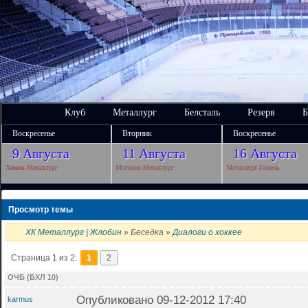
Клуб
Металлург
Белсталь
Резерв
Б
Воскресенье
Вторник
Воскресенье
9 Августа
11 Августа
16 Августа
Химик-Металлург
Могилев-Металлург
Металлург-Гомель
Просмотр темы
ХК Металлург | Жлобин
» Беседка »
Диалоги о хоккее
Страница 1 из 2:
1
2
ОЧБ (БХЛ 10)
Опубликовано 09-12-2012 17:40
karmus