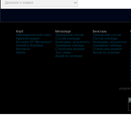
Клуб
Металлург
Белсталь
Наблюдательный совет
Тренерский состав
Тренерский состав
Администрация
Состав команды
Состав команды
История ХК "Металлург"
Календарь, результаты
Календарь, результаты
Хоккей в Жлобине
Турнирная таблица
Турнирная таблица
Контакты
Статистика игроков
Статистика игроков
Арена
Зал славы
Архив по сезонам
Архив по сезонам
program