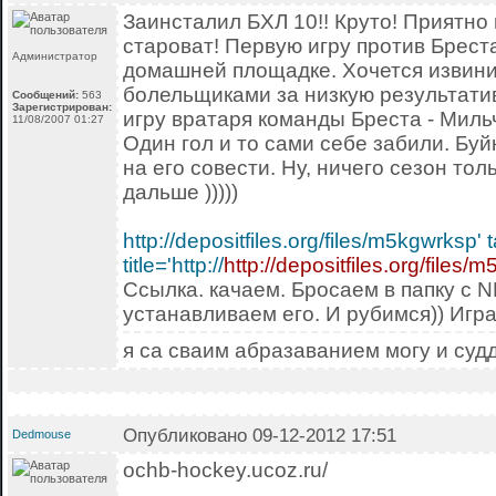
Заинсталил БХЛ 10!! Круто! Приятно 
староват! Первую игру против Бреста
Администратор
домашней площадке. Хочется извин
болельщиками за низкую результати
Сообщений:
563
Зарегистрирован:
игру вратаря команды Бреста - Мильча
11/08/2007 01:27
Один гол и то сами себе забили. Буй
на его совести. Ну, ничего сезон то
дальше )))))
http://depositfiles.org/files/m5kgwrksp' 
title='http://
http://depositfiles.org/files
Ссылка. качаем. Бросаем в папку с 
устанавливаем его. И рубимся)) Игра
я са сваим абразаванием могу и суд
Опубликовано 09-12-2012 17:51
Dedmouse
ochb-hockey.ucoz.ru/