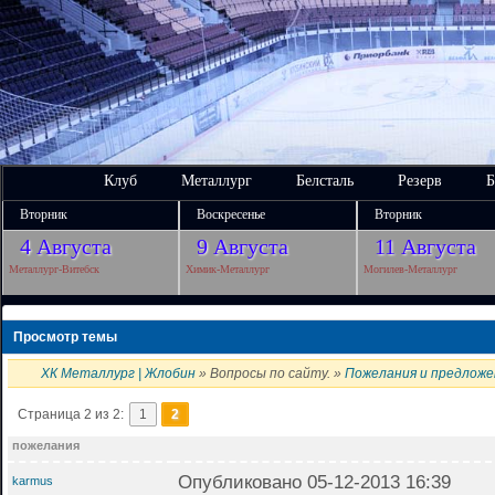
Клуб
Металлург
Белсталь
Резерв
Б
Вторник
Воскресенье
Вторник
4 Августа
9 Августа
11 Августа
Металлург-Витебск
Химик-Металлург
Могилев-Металлург
Просмотр темы
ХК Металлург | Жлобин
» Вопросы по сайту. »
Пожелания и предложе
Страница 2 из 2:
1
2
пожелания
Опубликовано 05-12-2013 16:39
karmus