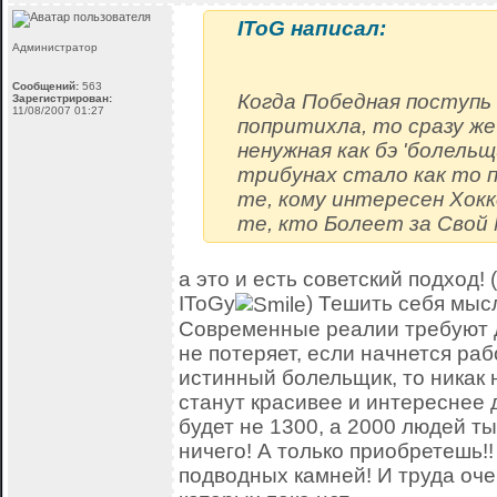
IToG написал:
Администратор
Сообщений:
563
Когда Победная поступь
Зарегистрирован:
11/08/2007 01:27
попритихла, то сразу ж
ненужная как бэ 'болельщ
трибунах стало как то 
те, кому интересен Хокк
те, кто Болеет за Свой 
а это и есть советский подход!
IToGу
) Тешить себя мыс
Современные реалии требуют д
не потеряет, если начнется раб
истинный болельщик, то никак 
станут красивее и интереснее 
будет не 1300, а 2000 людей т
ничего! А только приобретешь!!
подводных камней! И труда оче