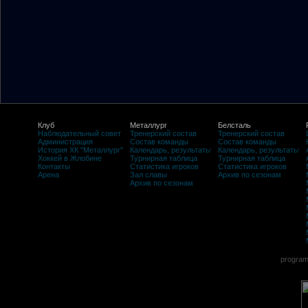
Клуб
Металлург
Белсталь
Наблюдательный совет
Тренерский состав
Тренерский состав
Администрация
Состав команды
Состав команды
История ХК "Металлург"
Календарь, результаты
Календарь, результаты
Хоккей в Жлобине
Турнирная таблица
Турнирная таблица
Контакты
Статистика игроков
Статистика игроков
Арена
Зал славы
Архив по сезонам
Архив по сезонам
program