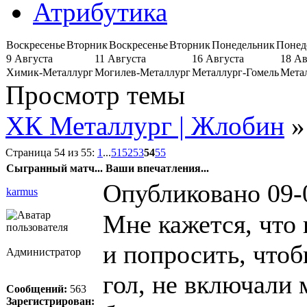
Атрибутика
Воскресенье
Вторник
Воскресенье
Вторник
Понедельник
Понед
9 Августа
11 Августа
16 Августа
18 Ав
Химик-Металлург
Могилев-Металлург
Металлург-Гомель
Мета
Просмотр темы
ХК Металлург | Жлобин
»
Страница 54 из 55:
1
...
51
52
53
54
55
Сыгранный матч... Ваши впечатления...
Опубликовано 09-
karmus
Мне кажется, что 
и попросить, чтоб
Администратор
гол, не включали 
Сообщений:
563
Зарегистрирован: