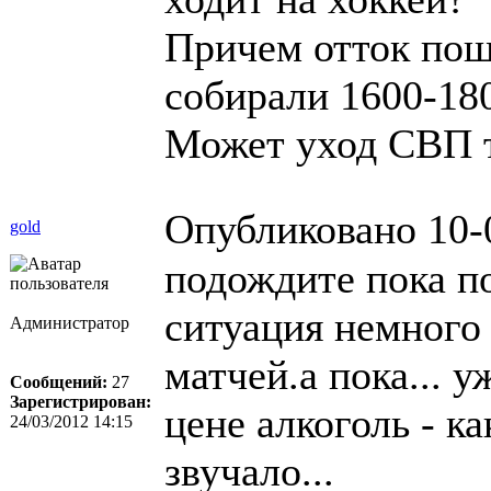
Причем отток по
собирали 1600-180
Может уход СВП т
Опубликовано 10-
gold
подождите пока п
ситуация немного
Администратор
матчей.а пока... 
Сообщений:
27
Зарегистрирован:
цене алкоголь - к
24/03/2012 14:15
звучало...