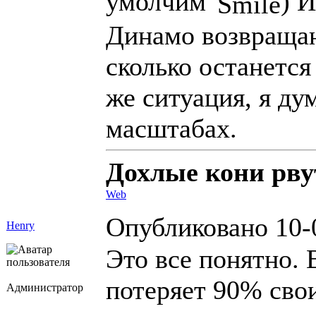
умолчим
) 
Динамо возвращаю
сколько останется
же ситуация, я ду
масштабах.
Дохлые кони рвут
Web
Опубликовано 10-
Henry
Это все понятно.
потеряет 90% свои
Администратор