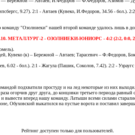
) — Бережной — Автаев; И.Федоров — Ф.Федоров, Азимов — Дуд
псбергс, 9.27). 2:1 - Автаев (Кувеко, И.Федоров, 34.56 - бол.). 2:2
ю команду "Озолниеки" нашей второй команде удалось лишь в д
.10. МЕТАЛЛУРГ-2 - ОЗОЛНИЕКИ-ЮНИОРС - 4:2 (2:2, 0:0, 2
омель).
ей, Кувеко (к) – Бережной – Автаев; Тарасевич – Ф.Федоров, Б
в, 6.02 - бол.). 2:1 - Жагула (Пашик, Соколов, 7.42). 2:2 - Узрауг
омандой подхватили простуду и на лед некоторые из них выходил
раза огорчив друг друга, до концовки третьего периода равный 
 и вывести вперед нашу команду. Латыши всеми силами старались
оне, Обуховский выкатился на пустые ворота и поставил заверш
Рейтинг доступен только для пользователей.