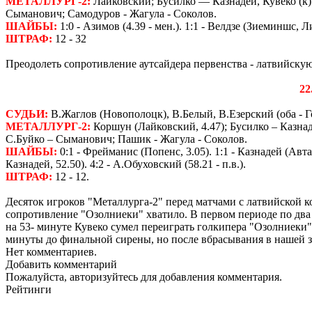
МЕТАЛЛУРГ-2:
Лайковский; Бусилко — Казнадей, Кувеко (к
Сыманович; Самодуров - Жагула - Соколов.
ШАЙБЫ:
1:0 - Азимов (4.39 - мен.). 1:1 - Велдзе (Зиеминшс, Ли
ШТРАФ:
12 - 32
Преодолеть сопротивление аутсайдера первенства - латвийску
22
СУДЬИ:
В.Жаглов (Новополоцк), В.Белый, В.Езерский (оба - Г
МЕТАЛЛУРГ-2:
Коршун (Лайковский, 4.47); Бусилко – Казнад
С.Буйко – Сыманович; Пашик - Жагула - Соколов.
ШАЙБЫ:
0:1 - Фрейманис (Попенс, 3.05). 1:1 - Казнадей (Автае
Казнадей, 52.50). 4:2 - А.Обуховский (58.21 - п.в.).
ШТРАФ:
12 - 12.
Десяток игроков "Металлурга-2" перед матчами с латвийской к
сопротивление "Озолниеки" хватило. В первом периоде по два 
на 53- минуте Кувеко сумел переиграть голкипера "Озолниеки"
минуты до финальной сирены, но после вбрасывания в нашей з
Нет комментариев.
Добавить комментарий
Пожалуйста, авторизуйтесь для добавления комментария.
Рейтинги