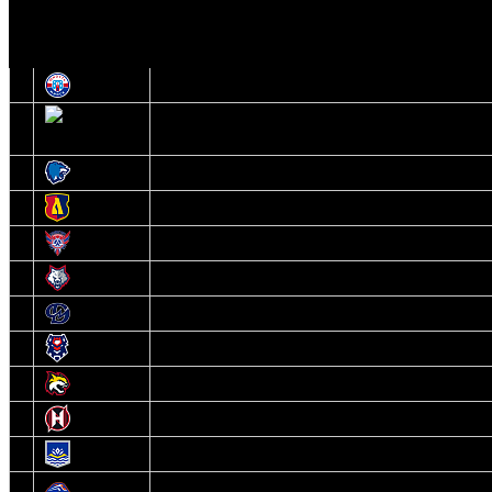
И
Экстралига
О
Высшая лига
1
Юность
2
Шахтер
3
Витебск
4
Лида
5
Славутич
6
Металлург
7
Динамо-Молодечно
8
Брест
9
Гомель
10
Неман
11
Химик
12
Локомотив