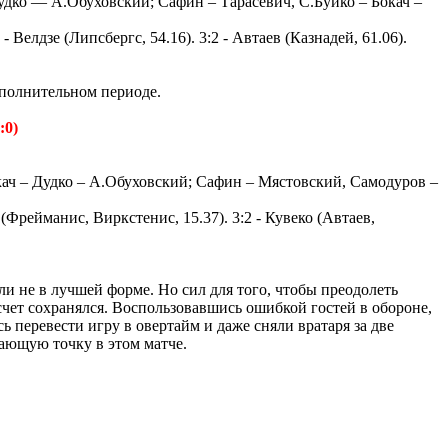
ко — А.Обуховский; Сафин – Тарасевич, С.Буйко – Бокач –
 - Велдзе (Липсбергс, 54.16). 3:2 - Автаев (Казнадей, 61.06).
ополнительном периоде.
:0)
окач – Дудко – А.Обуховский; Сафин – Мястовский, Самодуров –
с (Фрейманис, Виркстенис, 15.37). 3:2 - Кувеко (Автаев,
и не в лучшей форме. Но сил для того, чтобы преодолеть
счет сохранялся. Воспользовавшись ошибкой гостей в обороне,
 перевести игру в овертайм и даже сняли вратаря за две
ающую точку в этом матче.