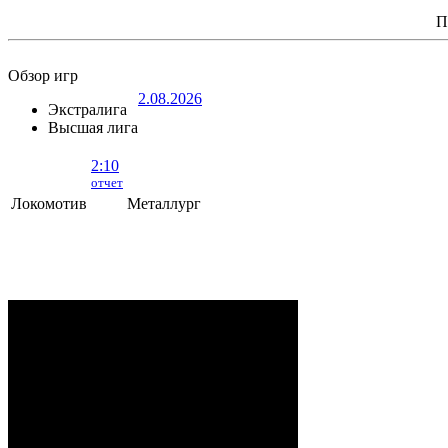
П
Обзор игр
2.08.2026
Экстралига
Высшая лига
2:10
отчет
Локомотив
Металлург
Локомотив - Металлург
- 2:10 (0:5, 1:2,
1:3)
ОРША
. 2 Августа, 2026 г. .. 595 (0)
зрителей. Начало в 15:35.
Рудько, Акулов, Лабзов,
Судьи:
Абломейко