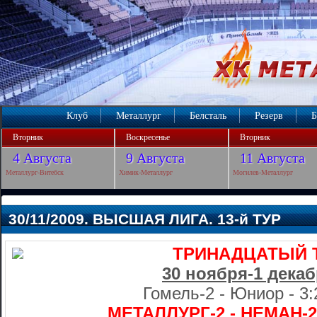
Клуб
Металлург
Белсталь
Резерв
Б
Вторник
Воскресенье
Вторник
4 Августа
9 Августа
11 Августа
Металлург-Витебск
Химик-Металлург
Могилев-Металлург
30/11/2009. ВЫСШАЯ ЛИГА. 13-й ТУР
ТРИНАДЦАТЫЙ 
30 ноября-1 дека
Гомель-2 - Юниор - 3:2
МЕТАЛЛУРГ-2 - НЕМАН-2 -