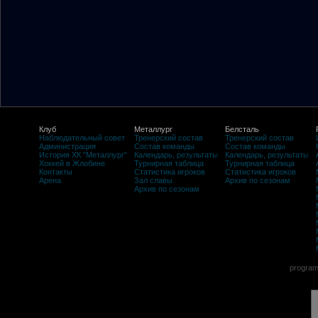
Клуб
Металлург
Белсталь
Наблюдательный совет
Тренерский состав
Тренерский состав
Администрация
Состав команды
Состав команды
История ХК "Металлург"
Календарь, результаты
Календарь, результаты
Хоккей в Жлобине
Турнирная таблица
Турнирная таблица
Контакты
Статистика игроков
Статистика игроков
Арена
Зал славы
Архив по сезонам
Архив по сезонам
program