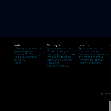
Клуб
Металлург
Белсталь
Наблюдательный совет
Тренерский состав
Тренерский состав
Администрация
Состав команды
Состав команды
История ХК "Металлург"
Календарь, результаты
Календарь, результаты
Хоккей в Жлобине
Турнирная таблица
Турнирная таблица
Контакты
Статистика игроков
Статистика игроков
Арена
Зал славы
Архив по сезонам
Архив по сезонам
program