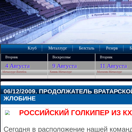
Клуб
Металлург
Белсталь
Резерв
Б
Вторник
Воскресенье
Вторник
4 Августа
9 Августа
11 Августа
Металлург-Витебск
Химик-Металлург
Могилев-Металлург
06/12/2009. ПРОДОЛЖАТЕЛЬ ВРАТАРСКО
ЖЛОБИНЕ
РОССИЙСКИЙ ГОЛКИПЕР ИЗ КХ
Сегодня в расположение нашей коман