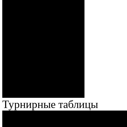
Волченков), 0:5 – 19:39 И.
Павлов (Кузьменко), ГБ2, 0:6
– 34:40 Гришков (Бякин,
Волченков), 0:7 – 35:18
Броски:
Стефанович (Кузьменко,
Веремеенко), 1:7 – 38:08
Спешилов (Борозна, Ерохо),
ГБ, 1:8 – 55:43 Веремеенко
(Кузьменко, Бодиловский),
ГБ, 1:9 – 56:03 Гришков
(Бякин, Тимирев), 2:9 –
57:34 Ерохо (А. Буйницкий,
Ноздрачев), 2:10 – 57:55
Кузьменко (Веремеенко)
Броски:
18 - 30
Штраф:
14 - 35
Лучшие
Ерохо – Стефанович
игроки:
Турнирные таблицы
И
Экстралига
Высшая лига