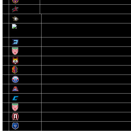
14
Авиатор
1
Белсталь
2
Ястребы
3
Динамо-Олимпик
4
U18
5
Рыси
6
Рыцари
7
Юниор
8
Локо
9
Соболь
10
U17
11
Прогресс
12
Медведи