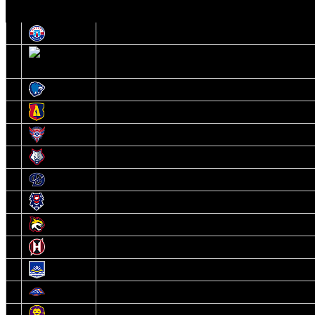
О
1
Юность
2
Шахтер
3
Витебск
4
Лида
5
Славутич
6
Металлург
7
Динамо-Молодечно
8
Брест
9
Гомель
10
Неман
11
Химик
12
Локомотив
13
Могилев