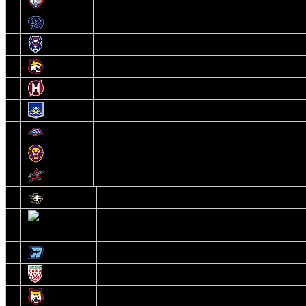
6
Металлург
7
Динамо-Молодечно
8
Брест
9
Гомель
10
Неман
11
Химик
12
Локомотив
13
Могилев
14
Авиатор
1
Белсталь
2
Ястребы
3
Динамо-Олимпик
4
U18
5
Рыси