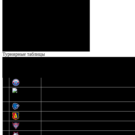
ГБ, 1:9 – 56:03 Гришков
(Бякин, Тимирев), 2:9 –
57:34 Ерохо (А. Буйницкий,
Ноздрачев), 2:10 – 57:55
Кузьменко (Веремеенко)
Броски:
18 - 30
Штраф:
14 - 35
Лучшие
Ерохо – Стефанович
игроки:
Турнирные таблицы
И
Экстралига
О
Высшая лига
1
Юность
2
Шахтер
3
Витебск
4
Лида
5
Славутич