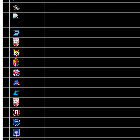
1
Белсталь
2
Ястребы
3
Динамо-Олимпик
4
U18
5
Рыси
6
Рыцари
7
Юниор
8
Локо
9
Соболь
10
U17
11
Прогресс
12
Медведи
13
Нефтехимик