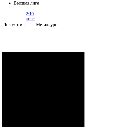
Высшая лига
2:10
отчет
Локомотив
Металлург
Локомотив - Металлург
- 2:10 (0:5, 1:2,
1:3)
ОРША
. 2 Августа, 2026 г. .. 595 (0)
зрителей. Начало в 15:35.
Рудько, Акулов, Лабзов,
Судьи:
Абломейко
Карачун (20:00), Малков
(40:00); Каменьков (К) –
Ерохо, Бучкин –
Развадовский (А) – Борозна;
Петручик – Гордейчик,
Ноздрачев – Качан (А) –
Локомотив: