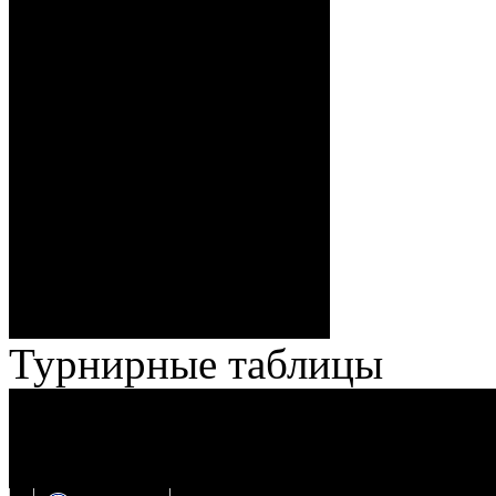
– 34:40 Гришков (Бякин,
Волченков), 0:7 – 35:18
Броски:
Стефанович (Кузьменко,
Веремеенко), 1:7 – 38:08
Спешилов (Борозна, Ерохо),
ГБ, 1:8 – 55:43 Веремеенко
(Кузьменко, Бодиловский),
ГБ, 1:9 – 56:03 Гришков
(Бякин, Тимирев), 2:9 –
57:34 Ерохо (А. Буйницкий,
Ноздрачев), 2:10 – 57:55
Кузьменко (Веремеенко)
Броски:
18 - 30
Штраф:
14 - 35
Лучшие
Ерохо – Стефанович
игроки:
Турнирные таблицы
И
Экстралига
Высшая лига
О