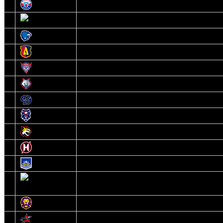
1
Юность
2
Шахтер
3
Витебск
4
Лида
5
Славутич
6
Металлург
7
Динамо-Молодечно
8
Брест
9
Гомель
10
Неман
11
Химик
12
Локомотив
13
Могилев
14
Авиатор