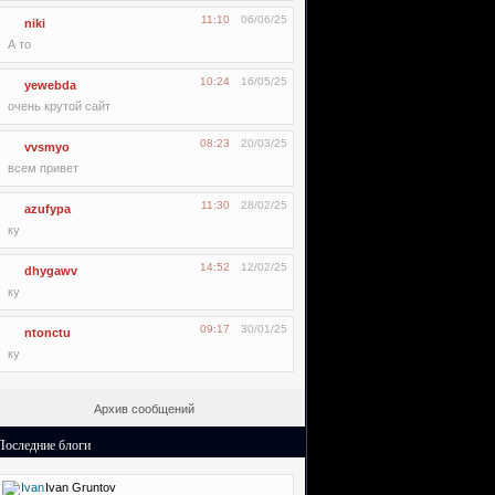
11:10
06/06/25
niki
А то
10:24
16/05/25
yewebda
очень крутой сайт
08:23
20/03/25
vvsmyo
всем привет
11:30
28/02/25
azufypa
ку
14:52
12/02/25
dhygawv
ку
09:17
30/01/25
ntonctu
ку
Архив сообщений
Последние блоги
Ivan Gruntov