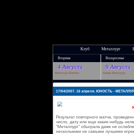
Клуб
Металлург
Вторник
Воскресенье
4 Августа
9 Августа
Металлург-Витебск
Химик-Металлург
17/04/2007. 16 апреля. ЮНОСТЬ - МЕТАЛЛУРГ
Результат повторного матча, проведен
число, дату или еще какие-нибудь неле
"Металлург" обыграла даже не ослабл
несколькими не самыми лучшими игрока