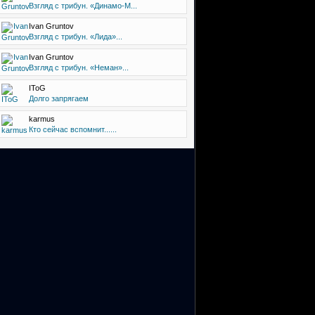
Взгляд с трибун. «Динамо-М...
Ivan Gruntov
Взгляд с трибун. «Лида»...
Ivan Gruntov
Взгляд с трибун. «Неман»...
IToG
Долго запрягаем
karmus
Кто сейчас вспомнит......