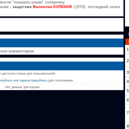
могли "показать клыки" сопернику.
ичек -
защитник
Валентин КУЛЕНОК
(1978), последний сезон
1
ения комментария.
2
3
г доступен только для пользователей.
изуйтесь
или
зарегистрируйтесь
для голосования.
4
Нет данных для оценки.
5
6
7
8