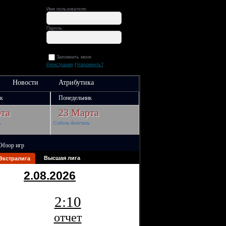
Имя пользователя:
Пароль:
Запомнить меня
Регистрация
|
Напомнить?
Новости
Атрибутика
к
Понедельник
та
23 Марта
ь
Соболь-Белсталь
Обзор игр
Высшая лига
Экстралига
2.08.2026
2:10
отчет