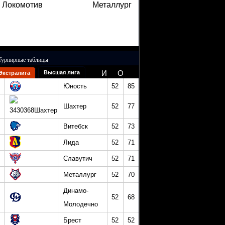
Локомотив
Металлург
Турнирные таблицы
И
О
Высшая лига
Экстралига
Юность
52
85
Шахтер
52
77
Витебск
52
73
Лида
52
71
Славутич
52
71
Металлург
52
70
Динамо-
52
68
Молодечно
Брест
52
52