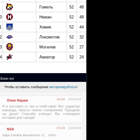
Гомель
52
48
0
Неман
52
48
1
Химик
52
44
2
Локомотив
52
32
3
Могилев
52
27
4
Авиатор
52
24
Мини-чат
Чтобы оставить сообщение
авторизируйтесь
!
19:44
26/04/26
Omar Hayam
Я в восторге от игр в плей-офф! Вот характер
команды, просто смяли соперников! Праздник
на душе! Спасибо хлопцы! Вы сотворили
историю для города!
15:03
13/04/26
NSA
пара снежок выключать =)... хотя...