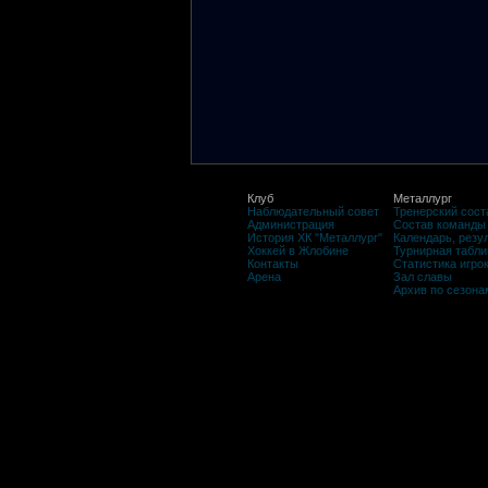
Клуб
Металлург
Наблюдательный совет
Тренерский сост
Администрация
Состав команды
История ХК "Металлург"
Календарь, резу
Хоккей в Жлобине
Турнирная табли
Контакты
Статистика игро
Арена
Зал славы
Архив по сезона