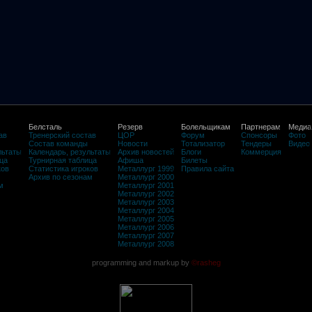
Белсталь
Резерв
Болельщикам
Партнерам
Медиа
ав
Тренерский состав
ЦОР
Форум
Спонсоры
Фото
Состав команды
Новости
Тотализатор
Тендеры
Видео
льтаты
Календарь, результаты
Архив новостей
Блоги
Коммерция
ца
Турнирная таблица
Афиша
Билеты
ков
Статистика игроков
Металлург 1999
Правила сайта
Архив по сезонам
Металлург 2000
м
Металлург 2001
Металлург 2002
Металлург 2003
Металлург 2004
Металлург 2005
Металлург 2006
Металлург 2007
Металлург 2008
programming and markup by
©rasheg