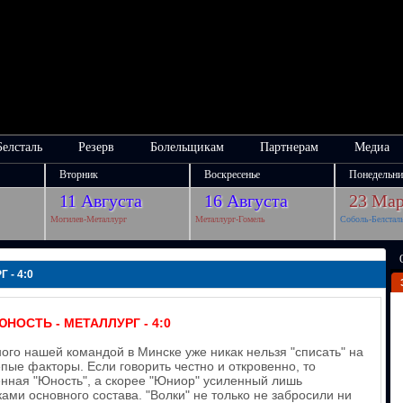
Белсталь
Резерв
Болельщикам
Партнерам
Медиа
Вторник
Воскресенье
Понедельни
11 Августа
16 Августа
23 Мар
Могилев-Металлург
Металлург-Гомель
Соболь-Белстал
 - 4:0
ЮНОСТЬ - МЕТАЛЛУРГ - 4:0
ного нашей командой в Минске уже никак нельзя "списать" на
пые факторы. Если говорить честно и откровенно, то
енная "Юность", а скорее "Юниор" усиленный лишь
ми основного состава. "Волки" не только не забросили ни