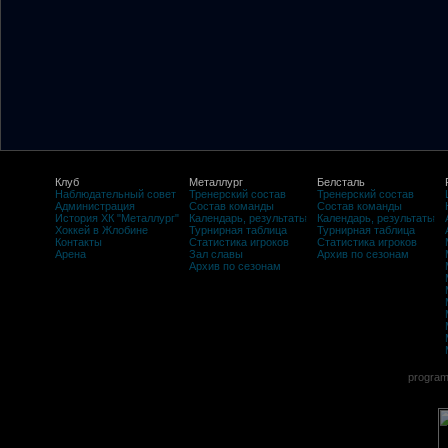
Клуб
Металлург
Белсталь
Наблюдательный совет
Тренерский состав
Тренерский состав
Администрация
Состав команды
Состав команды
История ХК "Металлург"
Календарь, результаты
Календарь, результаты
Хоккей в Жлобине
Турнирная таблица
Турнирная таблица
Контакты
Статистика игроков
Статистика игроков
Арена
Зал славы
Архив по сезонам
Архив по сезонам
program