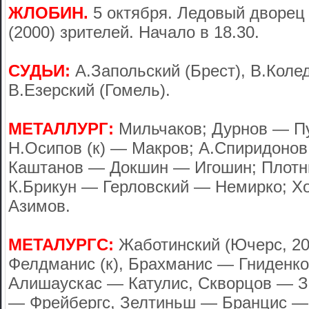
ЖЛОБИН.
5 октября. Ледовый дворец
(2000) зрителей. Начало в 18.30.
СУДЬИ:
А.Запольский (Брест), В.Колед
В.Езерский (Гомель).
МЕТАЛЛУРГ:
Мильчаков; Дурнов — П
Н.Осипов (к) — Макров; А.Спиридонов
Каштанов — Докшин — Игошин; Плотни
К.Брикун — Герловский — Немирко; 
Азимов.
МЕТАЛУРГС:
Жаботинский (Ючерс, 20
Фелдманис (к), Брахманис — Гниденк
Алишаускас — Катулис, Скворцов — З
— Фрейбергс, Зелтиньш — Бранцис — 