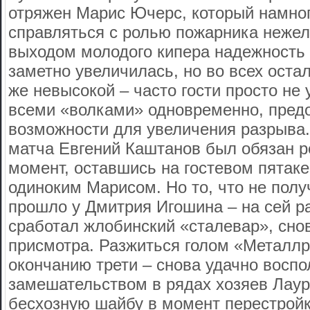
отряжен Марис Ючерс, который намног
справляться с ролью пожарника нежел
выходом молодого кипера надежность 
заметно увеличилась, но во всех оста
же невысокой – часто гости просто не 
всеми «волками» одновременно, пред
возможности для увеличения разрыва.
матча Евгений Каштанов был обязан 
момент, оставшись на гостевом пятаке
одиноким Марисом. Но то, что не пол
прошло у Дмитрия Игошина – на сей ра
сработал жлобинский «сталевар», сно
присмотра. Разжиться голом «Металлр
окончанию трети – снова удачно восп
замешательством в рядах хозяев Лаур
бесхозную шайбу в момент перестрой