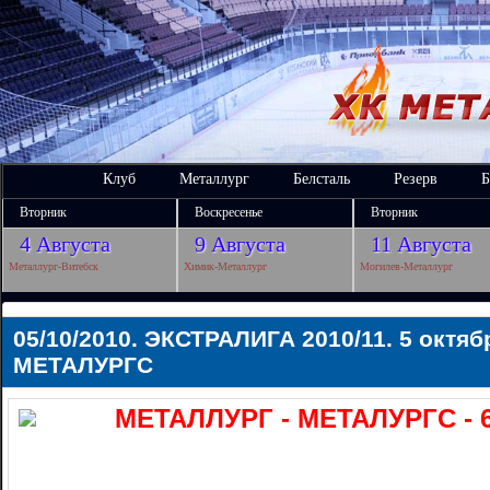
Клуб
Металлург
Белсталь
Резерв
Б
Вторник
Воскресенье
Вторник
4 Августа
9 Августа
11 Августа
Металлург-Витебск
Химик-Металлург
Могилев-Металлург
05/10/2010. ЭКСТРАЛИГА 2010/11. 5 октя
МЕТАЛУРГС
МЕТАЛЛУРГ - МЕТАЛУРГС - 6:2 