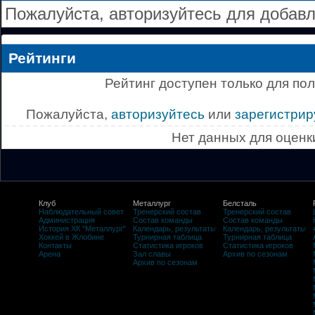
Пожалуйста, авторизуйтесь для добав
Рейтинги
Рейтинг доступен только для по
Пожалуйста,
авторизуйтесь
или
зарегистрир
Нет данных для оценк
Клуб
Металлург
Белсталь
Наблюдательный совет
Тренерский состав
Тренерский состав
Администрация
Состав команды
Состав команды
История ХК "Металлург"
Календарь, результаты
Календарь, результаты
Хоккей в Жлобине
Турнирная таблица
Турнирная таблица
Контакты
Статистика игроков
Статистика игроков
Арена
Зал славы
Архив по сезонам
Архив по сезонам