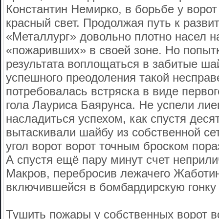
Константин Немирко, в борьбе у ворот
красный свет. Продолжая путь к разви
«Металлург» довольно плотно насел на
«пожаривших» в своей зоне. Но попыт
результата воплощаться в забитые ша
успешного преодоления такой несправ
потребовалась встряска в виде первог
гола Лауриса Баярунса. Не успели ли
насладиться успехом, как спустя деся
вытаскивали шайбу из собственной се
угол ворот ворот точным броском пора
А спустя ещё пару минут счет неприл
Макров, перебросив лежачего Жаботин
включившейся в бомбардирскую гонку
Тушить пожары у собственных ворот в