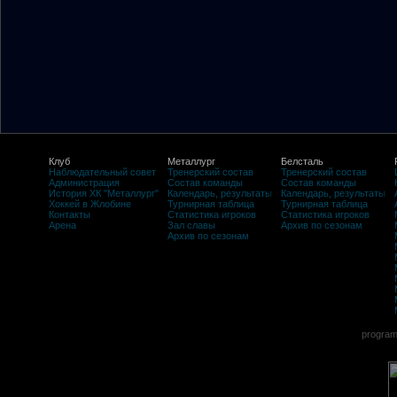
Клуб
Металлург
Белсталь
Наблюдательный совет
Тренерский состав
Тренерский состав
Администрация
Состав команды
Состав команды
История ХК "Металлург"
Календарь, результаты
Календарь, результаты
Хоккей в Жлобине
Турнирная таблица
Турнирная таблица
Контакты
Статистика игроков
Статистика игроков
Арена
Зал славы
Архив по сезонам
Архив по сезонам
program