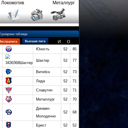
Локомотив
Металлург
Турнирные таблицы
И
О
Высшая лига
Экстралига
Юность
52
85
Шахтер
52
77
Витебск
52
73
Лида
52
71
Славутич
52
71
Металлург
52
70
Динамо-
52
68
Молодечно
Брест
52
52