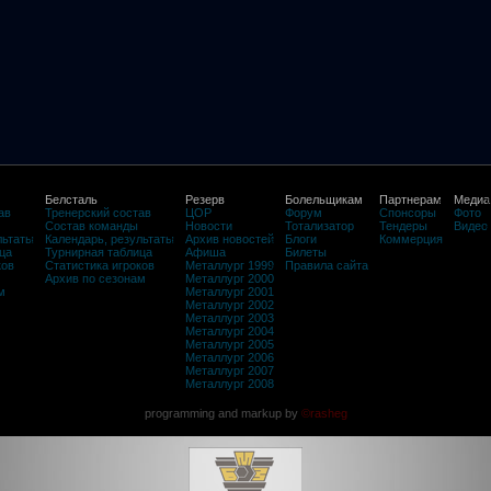
Белсталь
Резерв
Болельщикам
Партнерам
Медиа
ав
Тренерский состав
ЦОР
Форум
Спонсоры
Фото
Состав команды
Новости
Тотализатор
Тендеры
Видео
льтаты
Календарь, результаты
Архив новостей
Блоги
Коммерция
ца
Турнирная таблица
Афиша
Билеты
ков
Статистика игроков
Металлург 1999
Правила сайта
Архив по сезонам
Металлург 2000
м
Металлург 2001
Металлург 2002
Металлург 2003
Металлург 2004
Металлург 2005
Металлург 2006
Металлург 2007
Металлург 2008
programming and markup by
©rasheg