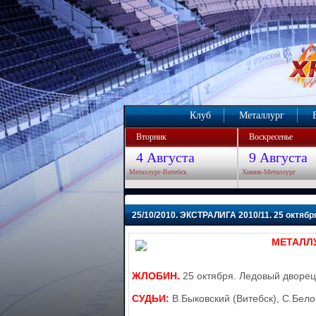
Клуб
Металлург
Вторник
Воскресенье
4 Августа
9 Августа
Металлург-Витебск
Химик-Металлург
25/10/2010. ЭКСТРАЛИГА 2010/11. 25 октяб
МЕТАЛЛУР
ЖЛОБИН.
25 октября. Ледовый дворец
СУДЬИ:
В.Быковский (Витебск), С.Бело