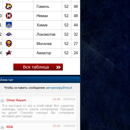
Гомель
52
48
0
Неман
52
48
1
Химик
52
44
2
Локомотив
52
32
3
Могилев
52
27
4
Авиатор
52
24
Мини-чат
Чтобы оставить сообщение
авторизируйтесь
!
19:44
26/04/26
Omar Hayam
Я в восторге от игр в плей-офф! Вот характер
команды, просто смяли соперников! Праздник
на душе! Спасибо хлопцы! Вы сотворили
историю для города!
15:03
13/04/26
NSA