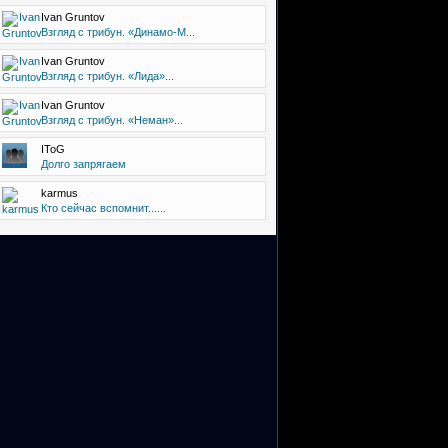
Ivan Gruntov
Взгляд с трибун. «Динамо-М...
Ivan Gruntov
Взгляд с трибун. «Лида»...
Ivan Gruntov
Взгляд с трибун. «Неман»...
IToG
Долго запрягаем
karmus
Кто сейчас вспомнит......