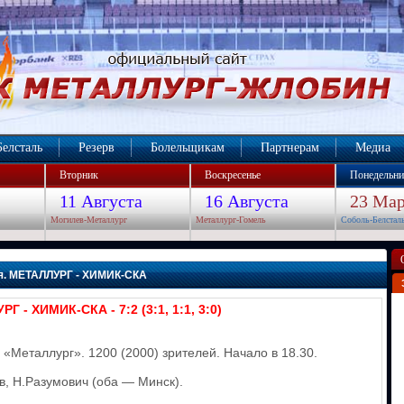
Белсталь
Резерв
Болельщикам
Партнерам
Медиа
Вторник
Воскресенье
Понедельни
11 Августа
16 Августа
23 Мар
Могилев-Металлург
Металлург-Гомель
Соболь-Белстал
ря. МЕТАЛЛУРГ - ХИМИК-СКА
Г - ХИМИК-СКА - 7:2 (3:1, 1:1, 3:0)
 «Металлург». 1200 (2000) зрителей. Начало в 18.30.
в, Н.Разумович (оба — Минск).