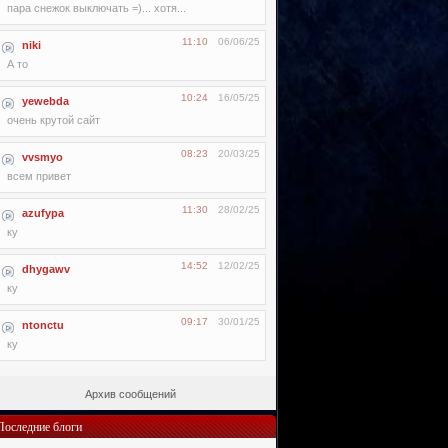
пара снежок выключать =)... хотя...
11:10
06/06/25
niki
А то
10:24
16/05/25
yewebda
очень крутой сайт
08:23
20/03/25
vvsmyo
всем привет
11:30
28/02/25
azufypa
ку
14:52
12/02/25
dhygawv
ку
09:17
30/01/25
ntonctu
ку
Архив сообщений
Последние блоги