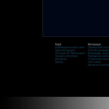
Клуб
Металлург
Наблюдательный совет
Тренерский сост
Администрация
Состав команды
История ХК "Металлург"
Календарь, резу
Хоккей в Жлобине
Турнирная табли
Контакты
Статистика игро
Арена
Зал славы
Архив по сезона