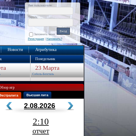
Имя пользователя:
Пароль:
Запомнить меня
Регистрация
|
Напомнить?
Новости
Атрибутика
к
Понедельник
та
23 Марта
ь
Соболь-Белсталь
Обзор игр
Высшая лига
Экстралига
2.08.2026
2:10
отчет