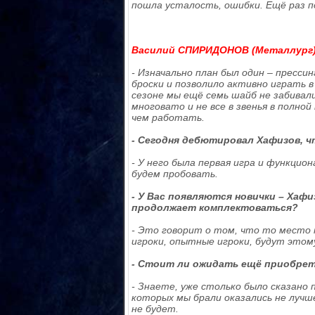
пошла усталость, ошибки. Ещё раз по
Василий СПИРИДОНОВ (Металлург)
- Изначально план был один – прессин
броски и позволило активно играть в
сезоне мы ещё семь шайб не забивал
многовато и не все в звенья в полной
чем работать.
- Сегодня дебютировал Хафизов, ч
- У него была первая игра и функцион
будем пробовать.
- У Вас появляются новички – Хафи
продолжает комплектоваться?
- Это говорит о том, что то место
игроки, опытные игроки, будут этом
- Стоит ли ожидать ещё приобре
- Знаете, уже столько было сказано 
которых мы брали оказались не лучш
не будет.