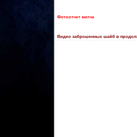
Фотоотчет матча
Видео заброшенных шайб в продол