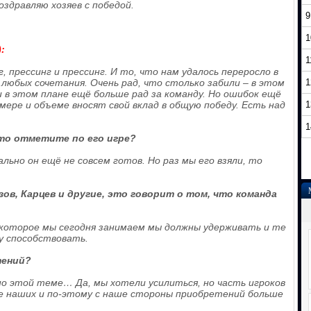
здравляю хозяев с победой.
9
1
:
1
г, прессинг и прессинг. И то, что нам удалось переросло в
 любых сочетания. Очень рад, что столько забили – в этом
1
и в этом плане ещё больше рад за команду. Но ошибок ещё
 мере и объеме вносят свой вклад в общую победу. Есть над
1
1
то отметите по его игре?
ально он ещё не совсем готов. Но раз мы его взяли, то
зов, Карцев и другие, это говорит о том, что команда
 которое мы сегодня занимаем мы должны удерживать и те
у способствовать.
тений?
по этой теме… Да, мы хотели усилиться, но часть игроков
е наших и по-этому с наше стороны приобретений больше