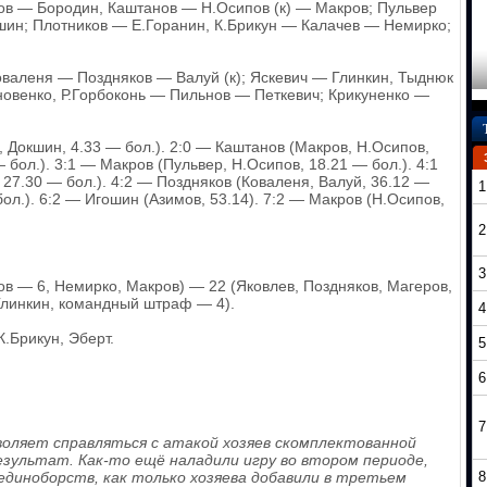
в — Бородин, Каштанов — Н.Осипов (к) — Макров; Пульвер
ин; Плотников — Е.Горанин, К.Брикун — Калачев — Немирко;
оваленя — Поздняков — Валуй (к); Яскевич — Глинкин, Тыднюк
венко, Р.Горбоконь — Пильнов — Петкевич; Крикуненко —
 Докшин, 4.33 — бол.). 2:0 — Каштанов (Макров, Н.Осипов,
 бол.). 3:1 — Макров (Пульвер, Н.Осипов, 18.21 — бол.). 4:1
27.30 — бол.). 4:2 — Поздняков (Коваленя, Валуй, 36.12 —
1
бол.). 6:2 — Игошин (Азимов, 53.14). 7:2 — Макров (Н.Осипов,
2
3
ов — 6, Немирко, Макров) — 22 (Яковлев, Поздняков, Магеров,
Глинкин, командный штраф — 4).
4
К.Брикун, Эберт.
5
6
7
зволяет справляться с атакой хозяев скомплектованной
зультат. Как-то ещё наладили игру во втором периоде,
диноборств, как только хозяева добавили в третьем
8