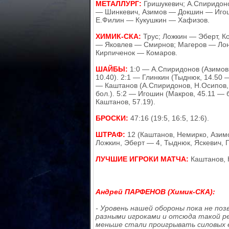
МЕТАЛЛУРГ:
Гришукевич; А.Спиридоно
— Шинкевич, Азимов — Докшин — Игош
Е.Филин — Кукушкин — Хафизов.
ХИМИК-СКА:
Трус; Ложкин — Эберт, К
— Яковлев — Смирнов; Магеров — Лоно
Кирпиченок — Комаров.
ШАЙБЫ:
1:0 — А.Спиридонов (Азимов,
10.40). 2:1 — Глинкин (Тыднюк, 14.50 —
— Каштанов (А.Спиридонов, Н.Осипов, 
бол.). 5:2 — Игошин (Макров, 45.11 — 
Каштанов, 57.19).
БРОСКИ:
47:16 (19:5, 16:5, 12:6).
ШТРАФ:
12 (Каштанов, Немирко, Азим
Ложкин, Эберт — 4, Тыднюк, Яскевич, 
ЛУЧШИЕ ИГРОКИ МАТЧА:
Каштанов, 
Андрей ПАРФЕНОВ (Химик-СКА):
- Уровень нашей обороны пока не по
разными игроками и отсюда такой ре
меньше стали проигрывать силовых е