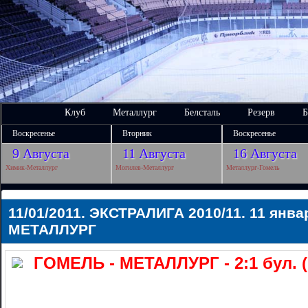
Клуб
Металлург
Белсталь
Резерв
Б
Воскресенье
Вторник
Воскресенье
9 Августа
11 Августа
16 Августа
Химик-Металлург
Могилев-Металлург
Металлург-Гомель
11/01/2011. ЭКСТРАЛИГА 2010/11. 11 янва
МЕТАЛЛУРГ
ГОМЕЛЬ - МЕТАЛЛУРГ - 2:1 бул. (1:0