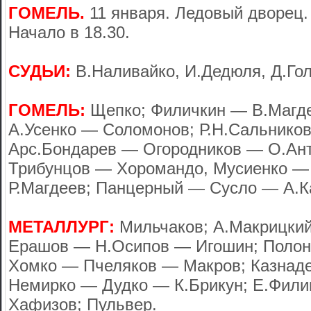
ГОМЕЛЬ.
11 января. Ледовый дворец. 
Начало в 18.30.
СУДЬИ:
В.Наливайко, И.Дедюля, Д.Гол
ГОМЕЛЬ:
Щепко; Филичкин — В.Магд
А.Усенко — Соломонов; Р.Н.Сальнико
Арс.Бондарев — Огородников — О.Анто
Трибунцов — Хоромандо, Мусиенко —
Р.Магдеев; Панцерный — Сусло — А.К
МЕТАЛЛУРГ:
Мильчаков; А.Макрицкий
Ерашов — Н.Осипов — Игошин; Полон
Хомко — Пчеляков — Макров; Казнад
Немирко — Дудко — К.Брикун; Е.Фил
Хафизов; Пульвер.