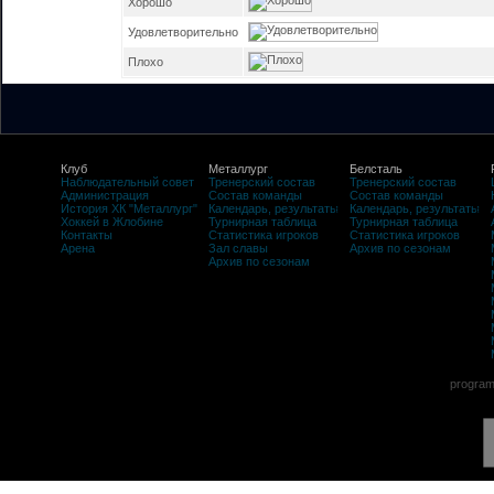
Хорошо
Удовлетворительно
Плохо
Клуб
Металлург
Белсталь
Наблюдательный совет
Тренерский состав
Тренерский состав
Администрация
Состав команды
Состав команды
История ХК "Металлург"
Календарь, результаты
Календарь, результаты
Хоккей в Жлобине
Турнирная таблица
Турнирная таблица
Контакты
Статистика игроков
Статистика игроков
Арена
Зал славы
Архив по сезонам
Архив по сезонам
program