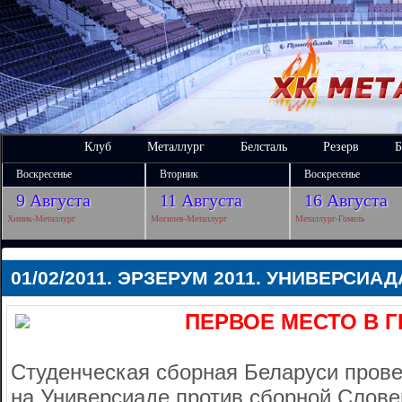
Клуб
Металлург
Белсталь
Резерв
Б
Воскресенье
Вторник
Воскресенье
9 Августа
11 Августа
16 Августа
Химик-Металлург
Могилев-Металлург
Металлург-Гомель
01/02/2011. ЭРЗЕРУМ 2011. УНИВЕРСИА
ПЕРВОЕ МЕСТО В 
Студенческая сборная Беларуси прове
на Универсиаде против сборной Слове