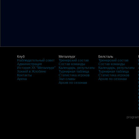
Клуб
Металлург
Белсталь
Наблюдательный совет
Тренерский состав
Тренерский состав
Администрация
Состав команды
Состав команды
История ХК "Металлург"
Календарь, результаты
Календарь, результаты
Хоккей в Жлобине
Турнирная таблица
Турнирная таблица
Контакты
Статистика игроков
Статистика игроков
Арена
Зал славы
Архив по сезонам
Архив по сезонам
program