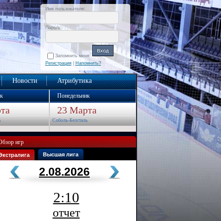
Имя пользователя:
Пароль:
Запомнить меня
Регистрация
|
Напомнить?
Новости
Атрибутика
к
Понедельник
та
23 Марта
ь
Соболь-Белсталь
Обзор игр
Высшая лига
Экстралига
2.08.2026
2:10
отчет