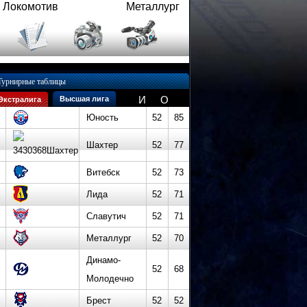
Локомотив
Металлург
Турнирные таблицы
И
О
Высшая лига
Экстралига
Юность
52
85
Шахтер
52
77
Витебск
52
73
Лида
52
71
Славутич
52
71
Металлург
52
70
Динамо-
52
68
Молодечно
Брест
52
52