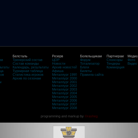
Белсталь
Резерв
Болельщикам
Партнерам
Медиа
ав
Тренерский состав
ЦОР
Форум
Спонсоры
Фото
Состав команды
Новости
Тотализатор
Тендеры
Видео
льтаты
Календарь, результаты
Архив новостей
Блоги
Коммерция
ца
Турнирная таблица
Афиша
Билеты
ков
Статистика игроков
Металлург 1999
Правила сайта
Архив по сезонам
Металлург 2000
м
Металлург 2001
Металлург 2002
Металлург 2003
Металлург 2004
Металлург 2005
Металлург 2006
Металлург 2007
Металлург 2008
programming and markup by
©rasheg