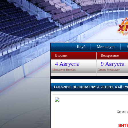
Клуб
Металлург
Вторник
Воскресенье
4 Августа
9 Августа
Металлург-Витебск
Химик-Металлург
17/02/2011. ВЫСШАЯ ЛИГА 2010/11. 43-й ТУ
Химик
ВИТЕ