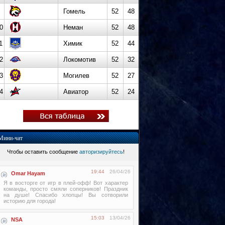
Гомель
52
48
0
Неман
52
48
1
Химик
52
44
2
Локомотив
52
32
3
Могилев
52
27
4
Авиатор
52
24
Мини-чат
Чтобы оставить сообщение
авторизируйтесь
!
19:44
26/04/26
Omar Hayam
Я в восторге от игр в плей-офф! Вот характер
команды, просто смяли соперников! Праздник
на душе! Спасибо хлопцы! Вы сотворили
историю для города!
15:03
13/04/26
NSA