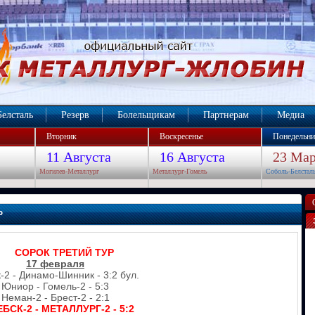
Белсталь
Резерв
Болельщикам
Партнерам
Медиа
Вторник
Воскресенье
Понедельни
11 Августа
16 Августа
23 Мар
Могилев-Металлург
Металлург-Гомель
Соболь-Белстал
Р
СОРОК ТРЕТИЙ ТУР
17 февраля
-2 - Динамо-Шинник - 3:2 бул.
Юниор - Гомель-2 - 5:3
Неман-2 - Брест-2 - 2:1
БСК-2 - МЕТАЛЛУРГ-2 - 5:2