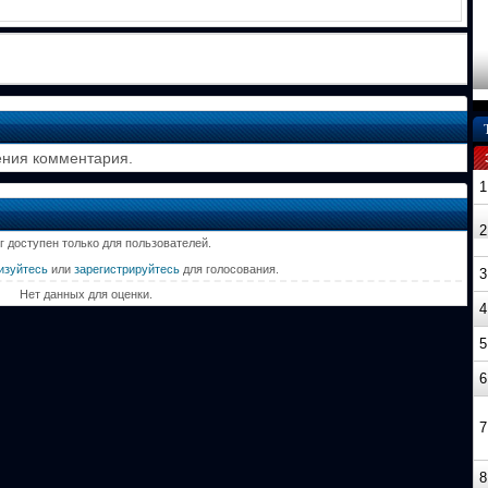
ения комментария.
1
2
г доступен только для пользователей.
изуйтесь
или
зарегистрируйтесь
для голосования.
3
Нет данных для оценки.
4
5
6
7
8