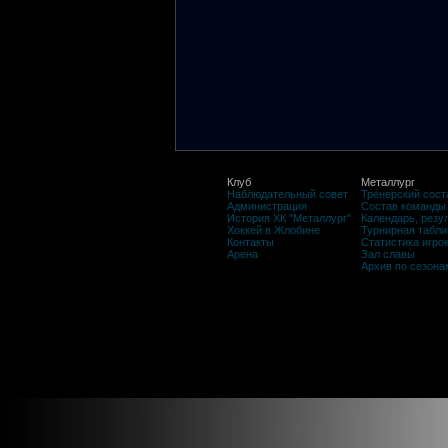
Клуб
Металлург
Наблюдательный совет
Тренерский сост
Администрация
Состав команды
История ХК "Металлург"
Календарь, резу
Хоккей в Жлобине
Турнирная табли
Контакты
Статистика игро
Арена
Зал славы
Архив по сезона