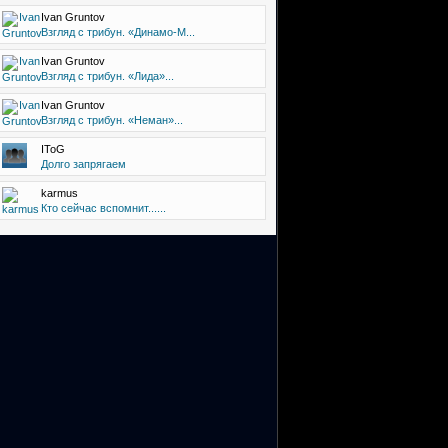
Ivan Gruntov
Взгляд с трибун. «Динамо-М...
Ivan Gruntov
Взгляд с трибун. «Лида»...
Ivan Gruntov
Взгляд с трибун. «Неман»...
IToG
Долго запрягаем
karmus
Кто сейчас вспомнит......