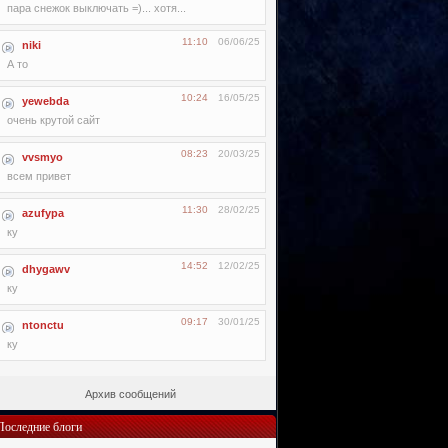
пара снежок выключать =)... хотя...
11:10
06/06/25
niki
А то
10:24
16/05/25
yewebda
очень крутой сайт
08:23
20/03/25
vvsmyo
всем привет
11:30
28/02/25
azufypa
ку
14:52
12/02/25
dhygawv
ку
09:17
30/01/25
ntonctu
ку
Архив сообщений
Последние блоги