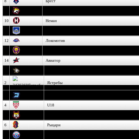
8
Брест
9
Гомель
10
Неман
11
Химик
12
Локомотив
13
Могилев
14
Авиатор
1
Белсталь
2
Ястребы
3
Динамо-Олимпик
4
U18
5
Рыси
6
Рыцари
7
Юниор