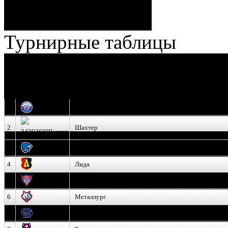
Штраф:
14 - 35
Лучшие
Ерохо – Стефанович
игроки:
Турнирные таблицы
И
Экстралига
Высшая лига
О
1
Юность
2
Шахтер
3
Витебск
4
Лида
5
Славутич
6
Металлург
7
Динамо-Молодечно