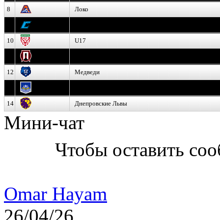
8
Локо
9
Соболь
10
U17
11
Прогресс
12
Медведи
13
Нефтехимик
14
Днепровские Львы
Мини-чат
Чтобы оставить со
Omar Hayam
26/04/26