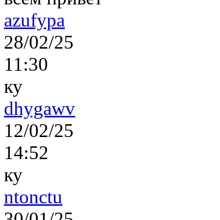
azufypa
28/02/25
11:30
ку
dhygawv
12/02/25
14:52
ку
ntonctu
30/01/25