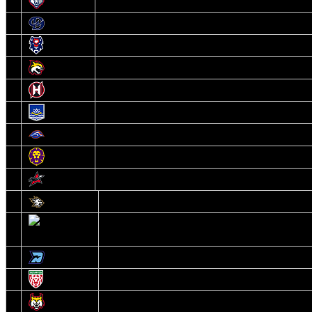
6
Металлург
7
Динамо-Молодечно
8
Брест
9
Гомель
10
Неман
11
Химик
12
Локомотив
13
Могилев
14
Авиатор
1
Белсталь
2
Ястребы
3
Динамо-Олимпик
4
U18
5
Рыси