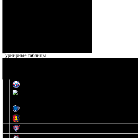
ГБ, 1:9 – 56:03 Гришков
(Бякин, Тимирев), 2:9 –
57:34 Ерохо (А. Буйницкий,
Ноздрачев), 2:10 – 57:55
Кузьменко (Веремеенко)
Броски:
18 - 30
Штраф:
14 - 35
Лучшие
Ерохо – Стефанович
игроки:
Турнирные таблицы
И
Экстралига
О
Высшая лига
1
Юность
2
Шахтер
3
Витебск
4
Лида
5
Славутич