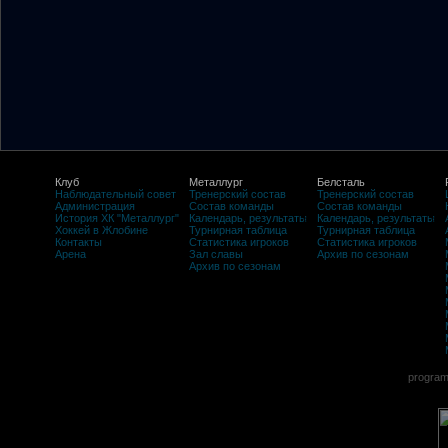
Клуб
Металлург
Белсталь
Наблюдательный совет
Тренерский состав
Тренерский состав
Администрация
Состав команды
Состав команды
История ХК "Металлург"
Календарь, результаты
Календарь, результаты
Хоккей в Жлобине
Турнирная таблица
Турнирная таблица
Контакты
Статистика игроков
Статистика игроков
Арена
Зал славы
Архив по сезонам
Архив по сезонам
program