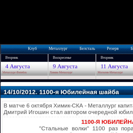
Клуб
Металлург
Белсталь
Резерв
Б
Вторник
Воскресенье
Вторник
4 Августа
9 Августа
11 Августа
Металлург-Витебск
Химик-Металлург
Могилев-Металлург
14/10/2012. 1100-я Юбилейная шайба
В матче 6 октября Химик-СКА - Металлург капи
Дмитрий Игошин стал автором очередной юби
1100-Я ЮБИЛЕЙ
"Стальные волки" 1100 раз пор