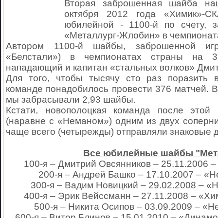
Вторая заброшенная шайба на
октября 2012 года «Химик»-СК
юбилейной - 1100-й по счету, 
«Металлург-Жлобин» в чемпионат
Автором 1100-й шайбы, заброшенной игр
«Белстали») в чемпионатах страны на 3
нападающий и капитан «стальных волков» Дм
Для того, чтобы тысячу сто раз поразить 
команде понадобилось провести 376 матчей. В
мы забрасывали 2,93 шайбы.
Кстати, новополоцкая команда после этой
(наравне с «Неманом») одним из двух соперни
чаще всего (четырежды) отправляли знаковые
Все юбилейные шайбы "Мет
100-я – Дмитрий Овсянников – 25.11.2006 – 
200-я – Андрей Башко – 17.10.2007 – «Не
300-я – Вадим Новицкий – 29.02.2008 – «Н
400-я – Эрик Вейссманн – 27.11.2008 – «Хи
500-я – Никита Осипов – 03.09.2009 – «Не
600-я – Витор Блинов – 15.01.2010 – «Динамо