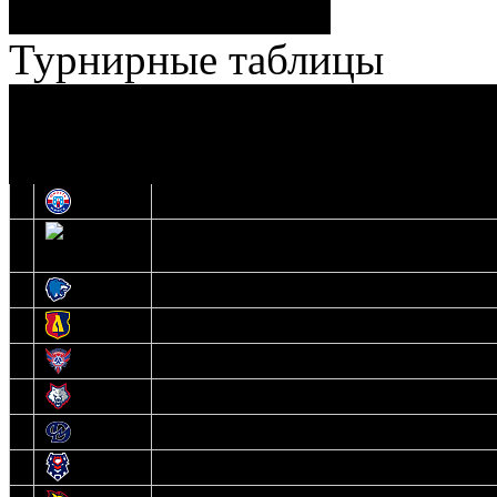
Лучшие
Ерохо – Стефанович
игроки:
Турнирные таблицы
И
Экстралига
Высшая лига
О
1
Юность
2
Шахтер
3
Витебск
4
Лида
5
Славутич
6
Металлург
7
Динамо-Молодечно
8
Брест