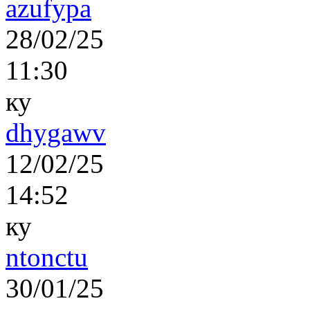
azufypa
28/02/25
11:30
ку
dhygawv
12/02/25
14:52
ку
ntonctu
30/01/25