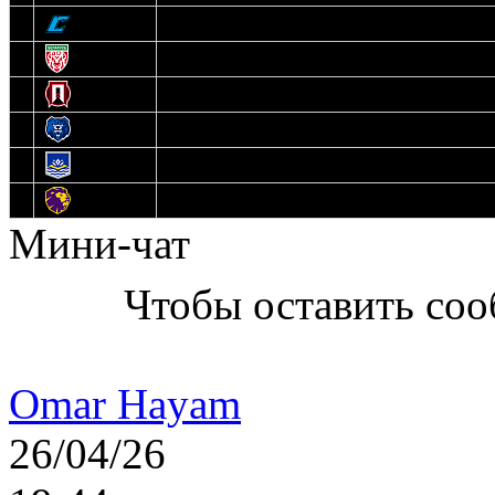
9
Соболь
10
U17
11
Прогресс
12
Медведи
13
Нефтехимик
14
Днепровские Львы
Мини-чат
Чтобы оставить со
Omar Hayam
26/04/26