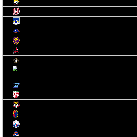
9
Гомель
10
Неман
11
Химик
12
Локомотив
13
Могилев
14
Авиатор
1
Белсталь
2
Ястребы
3
Динамо-Олимпик
4
U18
5
Рыси
6
Рыцари
7
Юниор
8
Локо