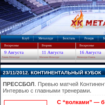
Клуб
Металлург
Белсталь
Резерв
Б
Воскресенье
Вторник
Воскресенье
9 Августа
11 Августа
16 Августа
Химик-Металлург
Могилев-Металлург
Металлург-Гомель
23/11/2012. КОНТИНЕНТАЛЬНЫЙ КУБОК
ПРЕССБОЛ
. Превью матчей Континен
Интервью с главными тренерами.
С “волками” — 