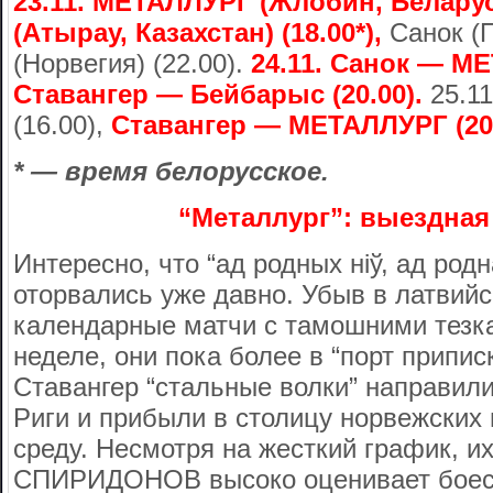
23.11. МЕТАЛЛУРГ (Жлобин, Белару
(Атырау, Казахстан) (18.00*),
Санок (
(Норвегия) (22.00).
24.11. Санок — МЕ
Ставангер — Бейбарыс (20.00).
25.1
(16.00),
Ставангер — МЕТАЛЛУРГ (20.
* — время белорусское.
“Металлург”: выездная
Интересно, что “ад родных нiў, ад род
оторвались уже давно. Убыв в латвий
календарные матчи с тамошними тезк
неделе, они пока более в “порт припис
Ставангер “стальные волки” направил
Риги и прибыли в столицу норвежских 
среду. Несмотря на жесткий график, и
СПИРИДОНОВ высоко оценивает боес