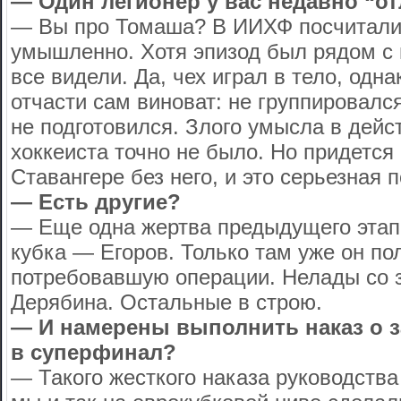
— Один легионер у вас недавно “от
— Вы про Томаша? В ИИХФ посчитали,
умышленно. Хотя эпизод был рядом с
все видели. Да, чех играл в тело, одн
отчасти сам виноват: не группировалс
не подготовился. Злого умысла в дейс
хоккеиста точно не было. Но придется
Ставангере без него, и это серьезная п
— Есть другие?
— Еще одна жертва предыдущего этап
кубка — Егоров. Только там уже он по
потребовавшую операции. Нелады со 
Дерябина. Остальные в строю.
— И намерены выполнить наказ о з
в суперфинал?
— Такого жесткого наказа руководства 