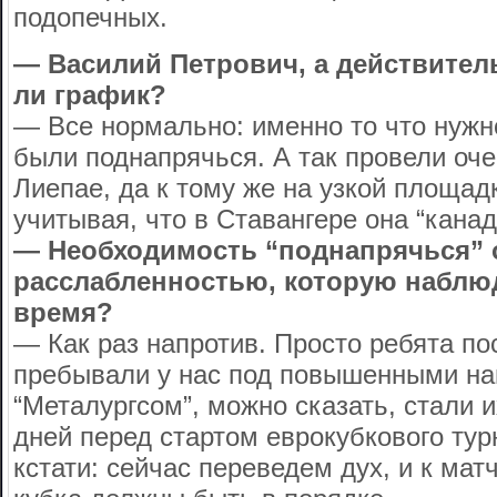
подопечных.
— Василий Петрович, а действитель
ли график?
— Все нормально: именно то что нужн
были поднапрячься. А так провели оч
Лиепае, да к тому же на узкой площадк
учитывая, что в Ставангере она “канад
— Необходимость “поднапрячься” 
расслабленностью, которую наблю
время?
— Как раз напротив. Просто ребята п
пребывали у нас под повышенными наг
“Металургсом”, можно сказать, стали 
дней перед стартом еврокубкового тур
кстати: сейчас переведем дух, и к ма