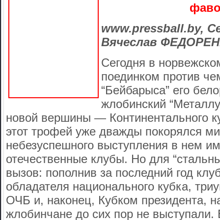
фав
www.pressball.by, 
Вячеслав ФЕДОРЕ
Сегодня в норвежско
поединком против че
“Бейбарыса” его бело
жлобинский “Металлу
новой вершины — Континентального ку
этот трофей уже дважды покорялся ми
небезуспешного выступления в нем им
отечественные клубы. Но для “стальны
вызов: пополнив за последний год кл
обладателя национального кубка, триу
ОЧБ и, наконец, Кубком президента, н
жлобинчане до сих пор не выступали. 