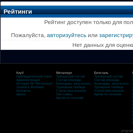
Рейтинги
Рейтинг доступен только для по
Пожалуйста,
авторизуйтесь
или
зарегистрир
Нет данных для оценк
Клуб
Металлург
Белсталь
Наблюдательный совет
Тренерский состав
Тренерский состав
Администрация
Состав команды
Состав команды
История ХК "Металлург"
Календарь, результаты
Календарь, результаты
Хоккей в Жлобине
Турнирная таблица
Турнирная таблица
Контакты
Статистика игроков
Статистика игроков
Арена
Зал славы
Архив по сезонам
Архив по сезонам
program