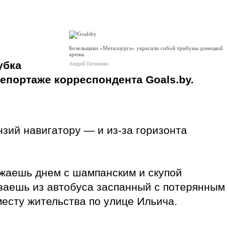
Болельщики «Металлурга» украсили собой трибуны донецкой
арены.
убка
Андрей Потапенко
епортаже корреспондента Goals.by.
нзий навигатору — и из-за горизонта
езжаешь днем с шампанским и скупой
заешь из автобуса заспанный с потерянным
месту жительства по улице Ильича.