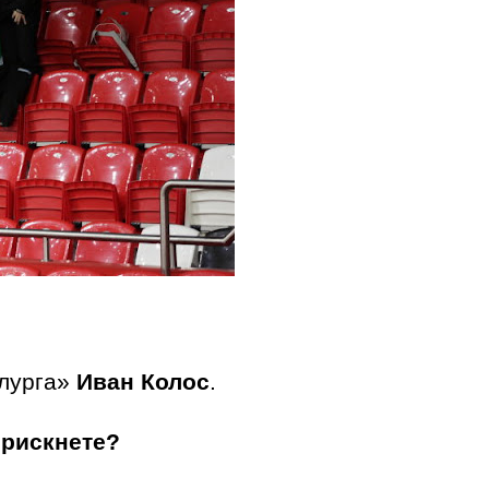
ллурга»
Иван Колос
.
 рискнете?