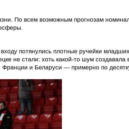
изни. По всем возможным прогнозам номина
мосферы.
о входу потянулись плотные ручейки младши
ке не стали: хоть какой-то шум создавала в
, Франции и Беларуси — примерно по десятк