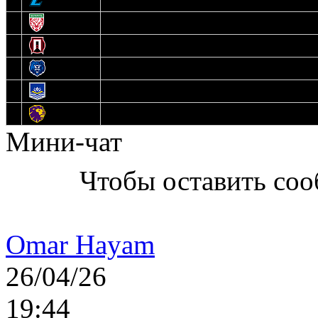
9
Соболь
10
U17
11
Прогресс
12
Медведи
13
Нефтехимик
14
Днепровские Львы
Мини-чат
Чтобы оставить со
Omar Hayam
26/04/26
19:44