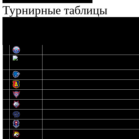
Турнирные таблицы
И
Экстралига
Высшая лига
О
1
Юность
2
Шахтер
3
Витебск
4
Лида
5
Славутич
6
Металлург
7
Динамо-Молодечно
8
Брест
9
Гомель