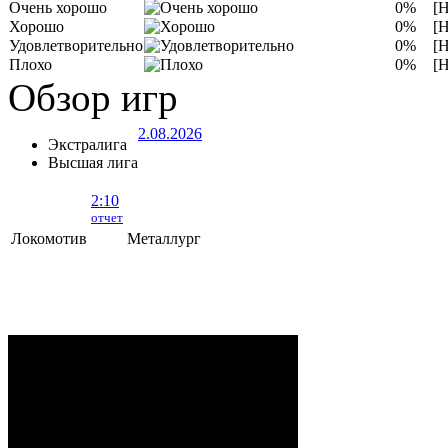
Очень хорошо
0%
[Н
Хорошо
0%
[Н
Удовлетворительно
0%
[Н
Плохо
0%
[Н
Обзор игр
2.08.2026
Экстралига
Высшая лига
2:10
отчет
Локомотив
Металлург
Локомотив - Металлург
- 2:10 (0:5, 1:2,
1:3)
ОРША
. 2 Августа, 2026 г. .. 595 (0)
зрителей. Начало в 15:35.