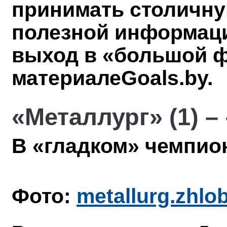
принимать столичну
полезной информаци
выход в «большой ф
материале
Goals
.
by
.
«Металлург» (1) –
В «гладком» чемпио
Фото:
metallurg.zhlo