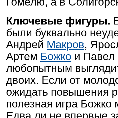
Гомелю, а в Солигорс
Ключевые фигуры.
В
были буквально неу
Андрей
Макров
, Яро
Артем
Божко
и Павел
любопытным выглядит
двоих. Если от молод
ожидать повышения ре
полезная игра Божко 
Едва ли не впервые з