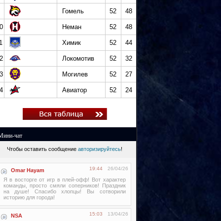
Гомель
52
48
0
Неман
52
48
1
Химик
52
44
2
Локомотив
52
32
3
Могилев
52
27
4
Авиатор
52
24
Мини-чат
Чтобы оставить сообщение
авторизируйтесь
!
19:44
26/04/26
Omar Hayam
Я в восторге от игр в плей-офф! Вот характер
команды, просто смяли соперников! Праздник
на душе! Спасибо хлопцы! Вы сотворили
историю для города!
15:03
13/04/26
NSA