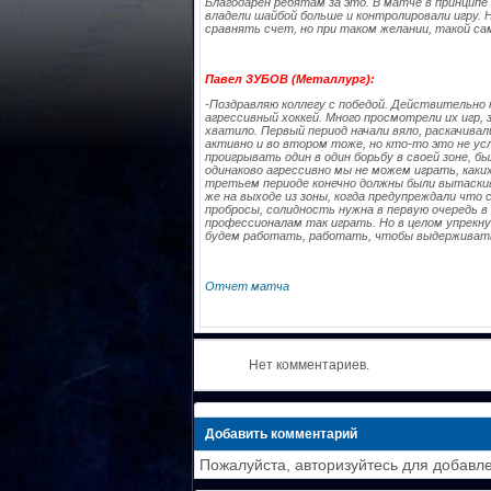
Благодарен ребятам за это. В матче в принципе 
владели шайбой больше и контролировали игру. 
сравнять счет, но при таком желании, такой с
Павел ЗУБОВ (Металлург):
-Поздравляю коллегу с победой. Действительно 
агрессивный хоккей. Много просмотрели их игр, 
хватило. Первый период начали вяло, раскачивал
активно и во втором тоже, но кто-то это не ус
проигрывать один в один борьбу в своей зоне, бы
одинаково агрессивно мы не можем играть, каких
третьем периоде конечно должны были вытаскив
же на выходе из зоны, когда предупреждали что 
пробросы, солидность нужна в первую очередь в
профессионалам так играть. Но в целом упрекнут
будем работать, работать, чтобы выдерживать
Отчет матча
Нет комментариев.
Добавить комментарий
Пожалуйста, авторизуйтесь для добавл