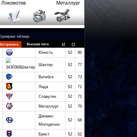
Локомотив
Металлург
Турнирные таблицы
И
О
Высшая лига
Экстралига
Юность
52
85
Шахтер
52
77
Витебск
52
73
Лида
52
71
Славутич
52
71
Металлург
52
70
Динамо-
52
68
Молодечно
Брест
52
52