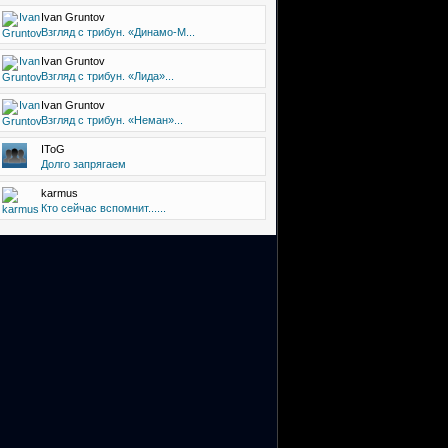
Ivan Gruntov
Взгляд с трибун. «Динамо-М...
Ivan Gruntov
Взгляд с трибун. «Лида»...
Ivan Gruntov
Взгляд с трибун. «Неман»...
IToG
Долго запрягаем
karmus
Кто сейчас вспомнит......