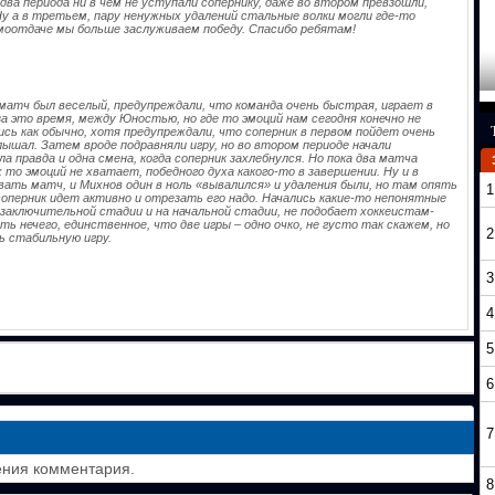
два периода ни в чем не уступали сопернику, даже во втором превзошли,
Ну а в третьем, пару ненужных удалений стальные волки могли где-то
амоотдаче мы больше заслуживаем победу. Спасибо ребятам!
матч был веселый, предупреждали, что команда очень быстрая, играет в
за это время, между Юностью, но где то эмоций нам сегодня конечно не
ись как обычно, хотя предупреждали, что соперник в первом пойдет очень
лышал. Затем вроде подравняли игру, но во втором периоде начали
ла правда и одна смена, когда соперник захлебнулся. Но пока два матча
 то эмоций не хватает, победного духа какого-то в завершении. Ну и в
ать матч, и Михнов один в ноль «вывалился» и удаления были, но там опять
1
соперник идет активно и отрезать его надо. Начались какие-то непонятные
 заключительной стадии и на начальной стадии, не подобает хоккеистам-
ь нечего, единственное, что две игры – одно очко, не густо так скажем, но
2
 стабильную игру.
3
4
5
6
7
ения комментария.
8