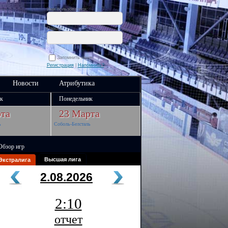
Имя пользователя:
Пароль:
Запомнить меня
Регистрация
|
Напомнить?
Новости
Атрибутика
к
Понедельник
та
23 Марта
ь
Соболь-Белсталь
Обзор игр
Высшая лига
Экстралига
2.08.2026
2:10
отчет