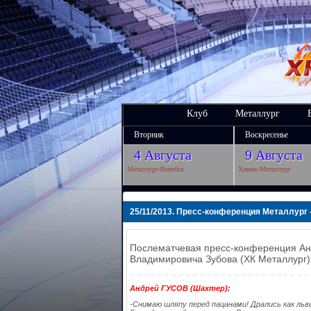
Клуб
Металлург
Вторник
Воскресенье
4 Августа
9 Августа
Металлург-Витебск
Химик-Металлург
25/11/2013. Пресс-конференция Металлург -
Послематчевая пресс-конференция Анд
Владимировича Зубова (ХК Металлург)
Андрей ГУСОВ (Шахтер):
-Снимаю шляпу перед пацанами! Дрались как львы