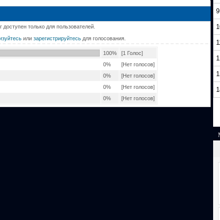
9
1
г доступен только для пользователей.
изуйтесь
или
зарегистрируйтесь
для голосования.
1
100%
[1 Голос]
1
0%
[Нет голосов]
1
0%
[Нет голосов]
0%
[Нет голосов]
1
0%
[Нет голосов]