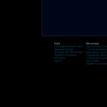
Клуб
Металлург
Наблюдательный совет
Тренерский сост
Администрация
Состав команды
История ХК "Металлург"
Календарь, резу
Хоккей в Жлобине
Турнирная табли
Контакты
Статистика игро
Арена
Зал славы
Архив по сезона