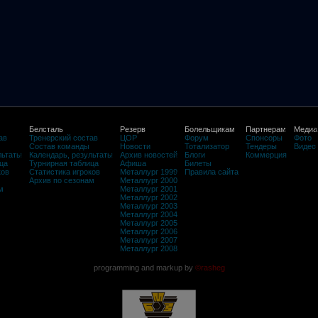
Белсталь
Резерв
Болельщикам
Партнерам
Медиа
ав
Тренерский состав
ЦОР
Форум
Спонсоры
Фото
Состав команды
Новости
Тотализатор
Тендеры
Видео
льтаты
Календарь, результаты
Архив новостей
Блоги
Коммерция
ца
Турнирная таблица
Афиша
Билеты
ков
Статистика игроков
Металлург 1999
Правила сайта
Архив по сезонам
Металлург 2000
м
Металлург 2001
Металлург 2002
Металлург 2003
Металлург 2004
Металлург 2005
Металлург 2006
Металлург 2007
Металлург 2008
programming and markup by
©rasheg