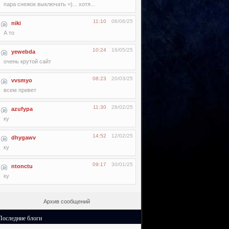
пара снежок выключать =)... хотя...
11:10
06/06/25
niki
А то
10:24
16/05/25
yewebda
очень крутой сайт
08:23
20/03/25
vvsmyo
всем привет
11:30
28/02/25
azufypa
ку
14:52
12/02/25
dhygawv
ку
09:17
30/01/25
ntonctu
ку
Архив сообщений
Последние блоги