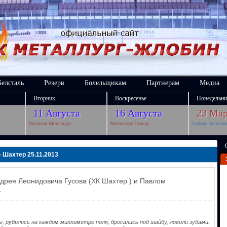
Белсталь
Резерв
Болельщикам
Партнерам
Медиа
Вторник
Воскресенье
Понедельни
11 Августа
16 Августа
23 Мар
Могилев-Металлург
Металлург-Гомель
Соболь-Белстал
 Шахтер 25.11.2013
рея Леонидовича Гусова (ХК Шахтер ) и Павлом
.
, рубились на каждом миллиметре поля, бросались под шайбу, ловили зубами.