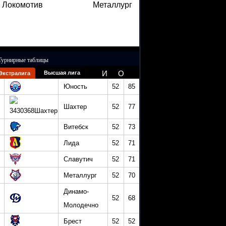
Локомотив
Металлург
Турнирные таблицы
И
О
Высшая лига
Экстралига
Юность
52
85
Шахтер
52
77
Витебск
52
73
Лида
52
71
Славутич
52
71
Металлург
52
70
Динамо-
52
68
Молодечно
Брест
52
52