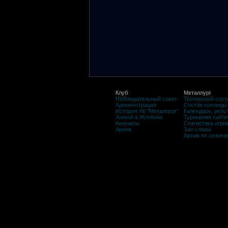
Клуб
Металлург
Наблюдательный совет
Тренерский сост
Администрация
Состав команды
История ХК "Металлург"
Календарь, резу
Хоккей в Жлобине
Турнирная табли
Контакты
Статистика игро
Арена
Зал славы
Архив по сезона