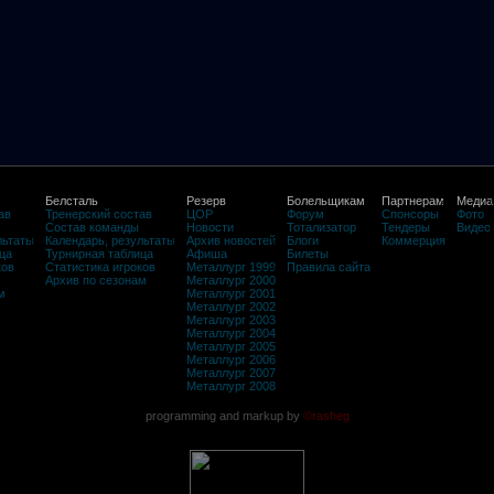
Белсталь
Резерв
Болельщикам
Партнерам
Медиа
ав
Тренерский состав
ЦОР
Форум
Спонсоры
Фото
Состав команды
Новости
Тотализатор
Тендеры
Видео
льтаты
Календарь, результаты
Архив новостей
Блоги
Коммерция
ца
Турнирная таблица
Афиша
Билеты
ков
Статистика игроков
Металлург 1999
Правила сайта
Архив по сезонам
Металлург 2000
м
Металлург 2001
Металлург 2002
Металлург 2003
Металлург 2004
Металлург 2005
Металлург 2006
Металлург 2007
Металлург 2008
programming and markup by
©rasheg