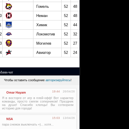
Гомель
52
48
0
Неман
52
48
1
Химик
52
44
2
Локомотив
52
32
3
Могилев
52
27
4
Авиатор
52
24
Мини-чат
Чтобы оставить сообщение
авторизируйтесь
!
19:44
26/04/26
Omar Hayam
Я в восторге от игр в плей-офф! Вот характер
команды, просто смяли соперников! Праздник
на душе! Спасибо хлопцы! Вы сотворили
историю для города!
15:03
13/04/26
NSA
пара снежок выключать =)... хотя...