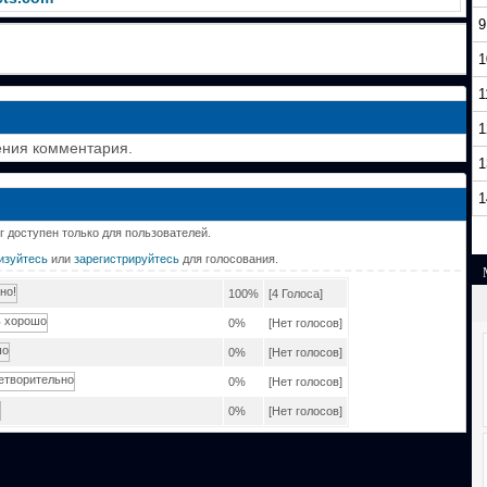
9
1
1
1
ения комментария.
1
1
г доступен только для пользователей.
изуйтесь
или
зарегистрируйтесь
для голосования.
100%
[4 Голоса]
0%
[Нет голосов]
0%
[Нет голосов]
0%
[Нет голосов]
0%
[Нет голосов]