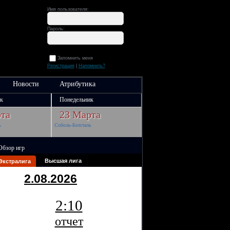
Имя пользователя:
Пароль:
Запомнить меня
Регистрация
|
Напомнить?
Новости
Атрибутика
к
Понедельник
та
23 Марта
ь
Соболь-Белсталь
Обзор игр
Высшая лига
Экстралига
2.08.2026
2:10
отчет