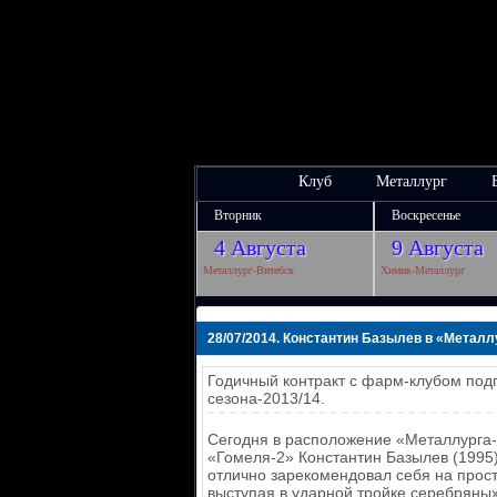
Клуб
Металлург
Вторник
Воскресенье
4 Августа
9 Августа
Металлург-Витебск
Химик-Металлург
28/07/2014. Константин Базылев в «Металл
Годичный контракт с фарм-клубом под
сезона-2013/14.
Сегодня в расположение «Металлурга
«Гомеля-2» Константин Базылев (1995)
отлично зарекомендовал себя на прос
выступая в ударной тройке серебряны