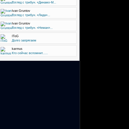
Взгляд с трибун. «Динамо-М...
Ivan Gruntov
Взгляд с трибун. «Лида»...
Ivan Gruntov
Взгляд с трибун. «Неман»...
IToG
Долго запрягаем
karmus
Кто сейчас вспомнит......