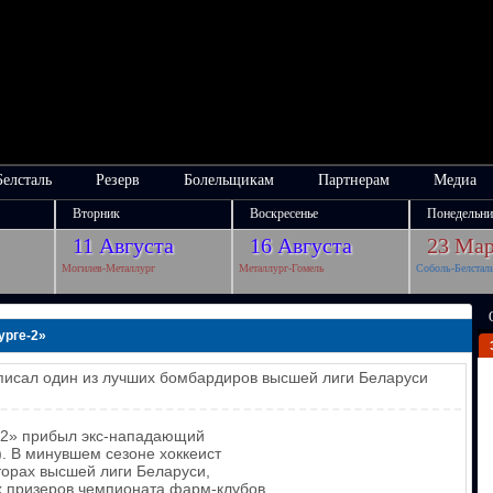
Белсталь
Резерв
Болельщикам
Партнерам
Медиа
Вторник
Воскресенье
Понедельни
11 Августа
16 Августа
23 Мар
Могилев-Металлург
Металлург-Гомель
Соболь-Белстал
урге-2»
писал один из лучших бомбардиров высшей лиги Беларуси
-2» прибыл экс-нападающий
. В минувшем сезоне хоккеист
торах высшей лиги Беларуси,
х призеров чемпионата фарм-клубов.