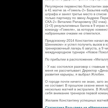
Регулярное первенство Константин за
в 41 матче за «Гомель-2» Базылев набр
штрафа и занял третье место в списке
только партнеру по звену Андрею Пере
СКА-2» Виталию Рапаровичу (82 очка). 
(1+3) результативных балла в 9 играх 
команду «Гомеля», за которую хоккеис
набранными очками не отметился.
Предсезонку-2014 Константин начал в
Шинником» и успел получить вызов в к
тренировочный лагерь 6 августа, а 9 чи
международном турнире «Новое Покол
По прибытии в расположение «Металлур
- У нас состоялся разговор с главным
меня не рассчитывает. Директор «Дин
развития карьеры, я выбрал Жлобин.
О городе почти ничего не знаю, зато зн
не составит. В прошлом сезоне меня п
несколько матчей в экстралиге. В Жло
себя внимание тренеров первой коман
Желаем Константину успешных матчей
Статистика Базылева на eliteprospe