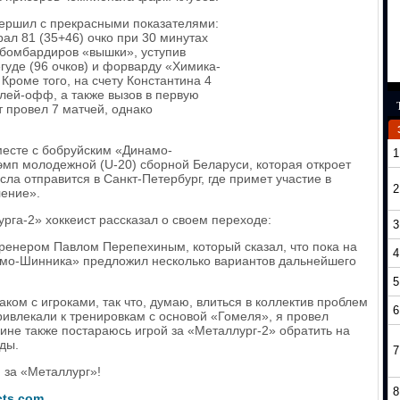
вершил с прекрасными показателями:
ал 81 (35+46) очко при 30 минутах
 бомбардиров «вышки», уступив
гуде (96 очков) и форварду «Химика-
Кроме того, на счету Константина 4
плей-офф, а также вызов в первую
т провел 7 матчей, однако
месте с бобруйским «Динамо-
1
эмп молодежной (U-20) сборной Беларуси, которая откроет
сла отправится в Санкт-Петербург, где примет участие в
2
ение».
га-2» хоккеист рассказал о своем переходе:
3
 тренером Павлом Перепехиным, который сказал, что пока на
4
амо-Шинника» предложил несколько вариантов дальнейшего
5
аком с игроками, так что, думаю, влиться в коллектив проблем
6
ривлекали к тренировкам с основой «Гомеля», я провел
бине также постараюсь игрой за «Металлург-2» обратить на
ды.
7
 за «Металлург»!
8
cts.com