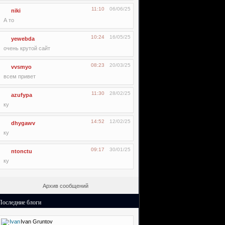
11:10
06/06/25
niki
А то
10:24
16/05/25
yewebda
очень крутой сайт
08:23
20/03/25
vvsmyo
всем привет
11:30
28/02/25
azufypa
ку
14:52
12/02/25
dhygawv
ку
09:17
30/01/25
ntonctu
ку
Архив сообщений
Последние блоги
Ivan Gruntov