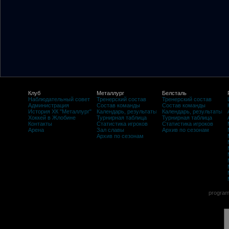
Клуб
Металлург
Белсталь
Наблюдательный совет
Тренерский состав
Тренерский состав
Администрация
Состав команды
Состав команды
История ХК "Металлург"
Календарь, результаты
Календарь, результаты
Хоккей в Жлобине
Турнирная таблица
Турнирная таблица
Контакты
Статистика игроков
Статистика игроков
Арена
Зал славы
Архив по сезонам
Архив по сезонам
program