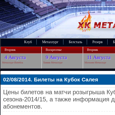
Клуб
Металлург
Белсталь
Резерв
Б
Вторник
Воскресенье
Вторник
4 Августа
9 Августа
11 Августа
Металлург-Витебск
Химик-Металлург
Могилев-Металлург
02/08/2014. Билеты на Кубок Салея
Цены билетов на матчи розыгрыша Ку
сезона-2014/15, а также информация 
абонементов.