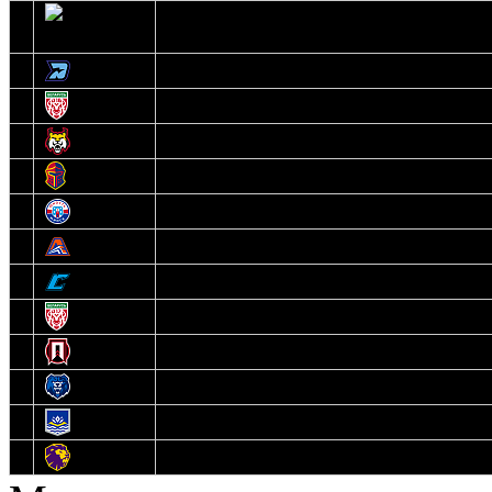
2
Ястребы
3
Динамо-Олимпик
4
U18
5
Рыси
6
Рыцари
7
Юниор
8
Локо
9
Соболь
10
U17
11
Прогресс
12
Медведи
13
Нефтехимик
14
Днепровские Львы