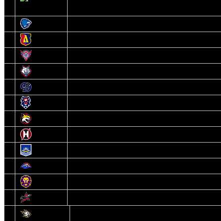
2
Шахтер
3
Витебск
4
Лида
5
Славутич
6
Металлург
7
Динамо-Молодечно
8
Брест
9
Гомель
10
Неман
11
Химик
12
Локомотив
13
Могилев
14
Авиатор
1
Белсталь