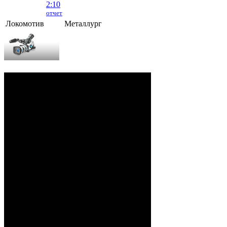
2:10
отчет
Локомотив
Металлург
Локомотив - Металлург
- 2:10 (0:5, 1:2,
1:3)
ОРША
. 2 Августа, 2026 г. .. 595 (0)
зрителей. Начало в 15:35.
Рудько, Акулов, Лабзов,
Судьи:
Абломейко
Карачун (20:00), Малков
(40:00); Каменьков (К) –
Ерохо, Бучкин –
Развадовский (А) – Борозна;
Петручик – Гордейчик,
Ноздрачев – Качан (А) –
Локомотив:
Шуринов; Игнацкий –
Гаврилович, Собко –
Спешилов – Бовин; А.