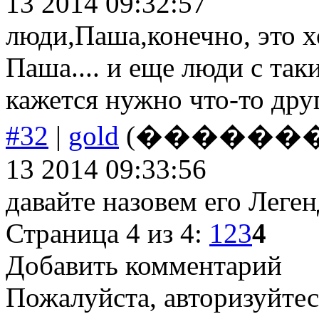
13 2014 09:32:57
люди,Паша,конечно, это хо
Паша.... и еще люди с так
кажется нужно что-то друго
#32
|
gold
(����������
13 2014 09:33:56
давайте назовем его Леген
Страница 4 из 4:
1
2
3
4
Добавить комментарий
Пожалуйста, авторизуйтес