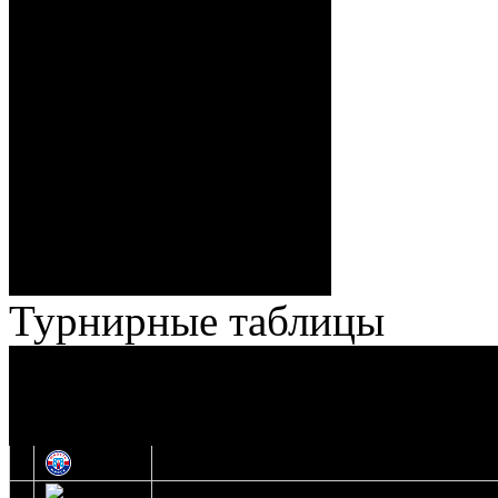
Стефанович (Кузьменко,
Веремеенко), 1:7 – 38:08
Спешилов (Борозна, Ерохо),
ГБ, 1:8 – 55:43 Веремеенко
(Кузьменко, Бодиловский),
ГБ, 1:9 – 56:03 Гришков
(Бякин, Тимирев), 2:9 –
57:34 Ерохо (А. Буйницкий,
Ноздрачев), 2:10 – 57:55
Кузьменко (Веремеенко)
Броски:
18 - 30
Штраф:
14 - 35
Лучшие
Ерохо – Стефанович
игроки:
Турнирные таблицы
И
Экстралига
Высшая лига
О
1
Юность