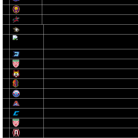
13
Могилев
14
Авиатор
1
Белсталь
2
Ястребы
3
Динамо-Олимпик
4
U18
5
Рыси
6
Рыцари
7
Юниор
8
Локо
9
Соболь
10
U17
11
Прогресс