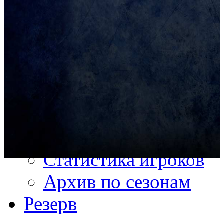
Зал славы
Архив по сезонам
Белсталь
Тренерский состав
Состав команды
Календарь, результат
Турнирная таблица
Статистика игроков
Архив по сезонам
Резерв