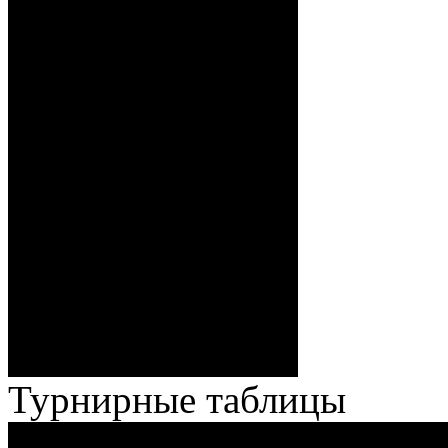
1:0 – 17:07 Мурзин
(Панюшкин), 1:1 – 28:38
Бодиловский (Спат,
Грамович), 1:2 – 34:04
Тимирев (Волченков,
Бякин), 1:3 – 36:18 Бякин
(Тимирев), ГБ, 1:4 – 36:51
Броски:
Кузьменко (Веремеенко,
Бодиловский), 2:4 – 37:09
Котеловский (Чуканов,
Кормилов), 3:4 – 55:09
Кормилов, 4:4 – 56:29 Новик
(Кокшаров, Вашкевич), 4:5 –
62:08 Веремеенко
(Кузьменко)
20 (4+5+10+1) – 45
Броски:
(7+26+10+2)
Штраф:
6 – 4
Лучшие
Мурзин – Волченков
игроки:
Турнирные таблицы
И
Экстралига