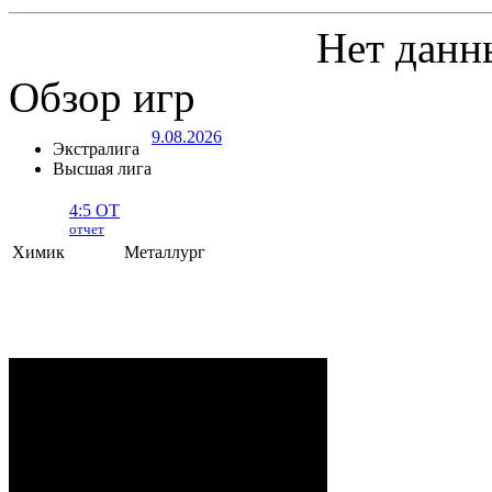
Нет данн
Обзор игр
9.08.2026
Экстралига
Высшая лига
4:5 ОТ
отчет
Химик
Металлург
Химик - Металлург
- 4:5 ОТ (1:0, 1:4,
2:0, 0:1)
НОВОПОЛОЦК
. 9 Августа, 2026 г.
Дворец культуры и спорта. 730 (1200)
зрителей. Начало в 13:00.