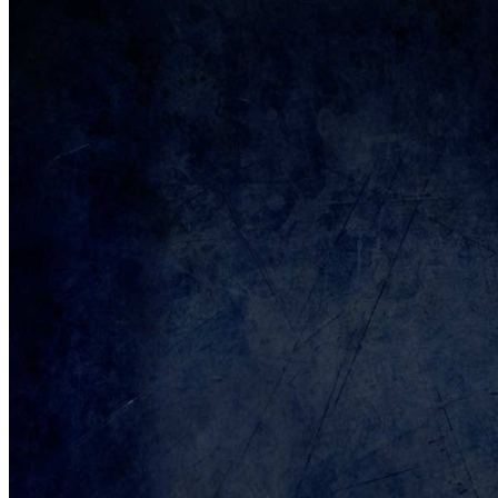
Хоккей в Жлобине
Контакты
Арена
Группа поддержки
Металлург
Тренерский состав
Состав команды
Календарь, результат
Турнирная таблица
Статистика игроков