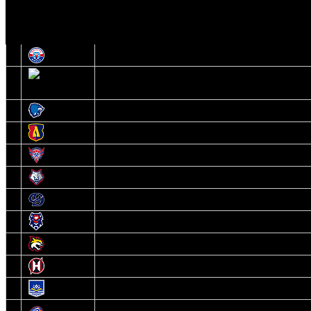
Высшая лига
О
1
Юность
2
Шахтер
3
Витебск
4
Лида
5
Славутич
6
Металлург
7
Динамо-Молодечно
8
Брест
9
Гомель
10
Неман
11
Химик
12
Локомотив