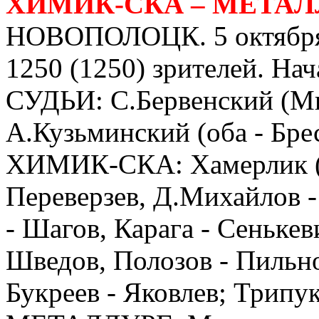
ХИМИК-СКА – МЕТАЛЛУРГ
НОВОПОЛОЦК. 5 октября.
1250 (1250) зрителей. Нач
СУДЬИ: С.Бервенский (Ми
А.Кузьминский (оба - Брес
ХИМИК-СКА: Хамерлик (57
Переверзев, Д.Михайлов 
- Шагов, Карага - Сенькеви
Шведов, Полозов - Пильно
Букреев - Яковлев; Трипу