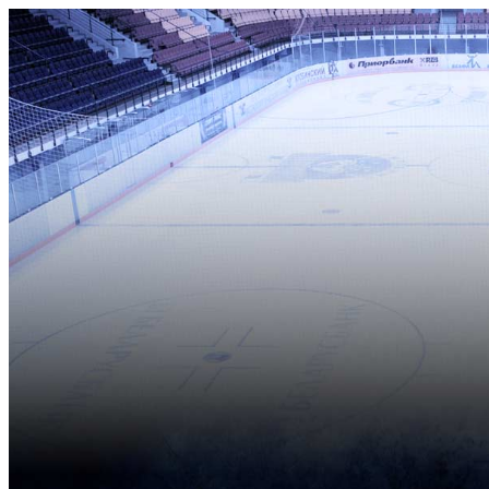
Имя пользователя:
Пароль:
Запомнить меня
Регистрация
|
Напомнить?
Вверх
Клуб
Наблюдательный сов
Администрация
История ХК "Металл