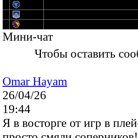
12
Медведи
13
Нефтехимик
14
Днепровские Львы
Мини-чат
Чтобы оставить со
Omar Hayam
26/04/26
19:44
Я в восторге от игр в пле
просто смяли соперников