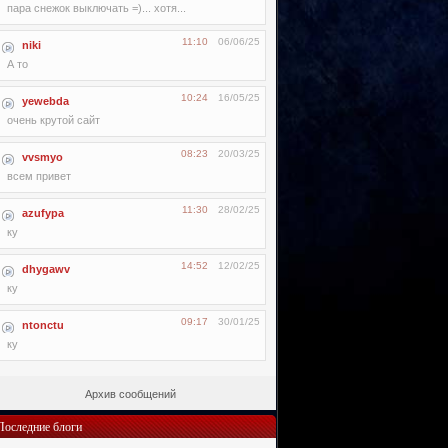
пара снежок выключать =)... хотя...
11:10
06/06/25
niki
А то
10:24
16/05/25
yewebda
очень крутой сайт
08:23
20/03/25
vvsmyo
всем привет
11:30
28/02/25
azufypa
ку
14:52
12/02/25
dhygawv
ку
09:17
30/01/25
ntonctu
ку
Архив сообщений
Последние блоги