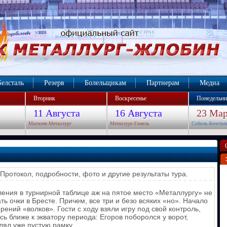
Белсталь
Резерв
Болельщикам
Партнерам
Медиа
Вторник
Воскресенье
Понедельни
11 Августа
16 Августа
23 Мар
Могилев-Металлург
Металлург-Гомель
Соболь-Белстал
Протокол, подробности, фото и другие результаты тура.
ения в турнирной таблице аж на пятое место «Металлургу» не
ть очки в Бресте. Причем, все три и безо всяких «но». Начало
ений «волков». Гости с ходу взяли игру под свой контроль,
ь ближе к экватору периода: Егоров поборолся у ворот,
лял уже пустую рамку.