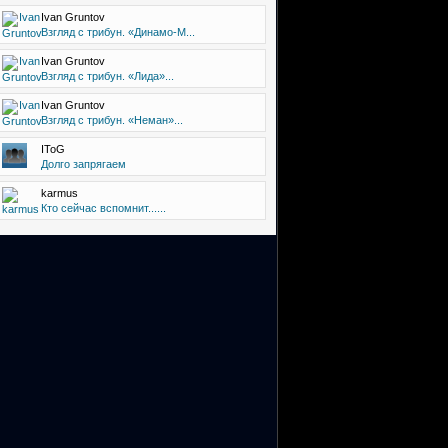
Ivan Gruntov
Взгляд с трибун. «Динамо-М...
Ivan Gruntov
Взгляд с трибун. «Лида»...
Ivan Gruntov
Взгляд с трибун. «Неман»...
IToG
Долго запрягаем
karmus
Кто сейчас вспомнит......