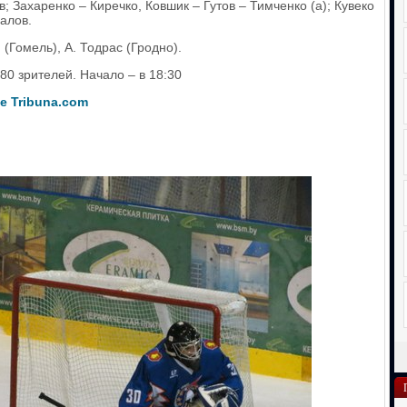
; Захаренко – Киречко, Ковшик – Гутов – Тимченко (а); Кувеко
алов.
 (Гомель), А. Тодрас (Гродно).
80 зрителей. Начало – в 18:30
ле
Tribuna.
com