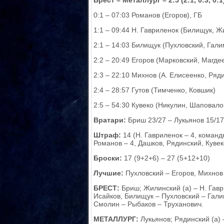
Брест – Металлург – 2:5 (2:1, 0:3, 0:1
0:1 – 07:03 Романов (Егоров), ГБ
1:1 – 09:44 Н. Гавриленок (Билищук, Ж
2:1 – 14:03 Билищук (Пухловский, Гали
2:2 – 20:49 Егоров (Марковский, Магдее
2:3 – 22:10 Михнов (А. Елисеенко, Ряд
2:4 – 28:57 Гутов (Тимченко, Ковшик)
2:5 – 54:30 Кувеко (Никулин, Шаповало
Вратари:
Бриш 23/27 – Лукьянов 15/17
Штраф:
14 (Н. Гавриленок – 4, коман
Романов – 4, Дашков, Рядинский, Кувеко
Броски:
17 (9+2+6) – 27 (5+12+10)
Лучшие:
Пухловский – Егоров, Михнов
БРЕСТ:
Бриш; Жилинский (а) – Н. Гаври
Исайков, Билищук – Пухловский – Гали
Смолин – Рыбаков – Труханович.
МЕТАЛЛУРГ:
Лукьянов; Рядинский (а) 