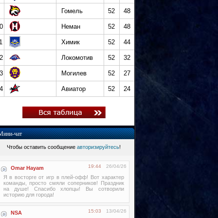
Гомель
52
48
0
Неман
52
48
1
Химик
52
44
2
Локомотив
52
32
3
Могилев
52
27
4
Авиатор
52
24
Мини-чат
Чтобы оставить сообщение
авторизируйтесь
!
19:44
26/04/26
Omar Hayam
Я в восторге от игр в плей-офф! Вот характер
команды, просто смяли соперников! Праздник
на душе! Спасибо хлопцы! Вы сотворили
историю для города!
15:03
13/04/26
NSA