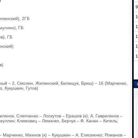
)
9
1
илинский), 2ГБ
1
муллин), ГБ
1
в), ГБ
инский)
1
1
в)
дный – 2, Смолин, Жилинский, Билищук, Бриш) – 16 (Марченко,
, Кукушкин, Гутов)
ленок, Слепченко – Лоскутов – Ерашов (к); А. Гавриленок –
муллин; Климовец – Лемачко, Берчук – Ф. Качан – Китель;
– Марченко, Михнов (к) – Кукушкин – А. Елисеенко; Романов –