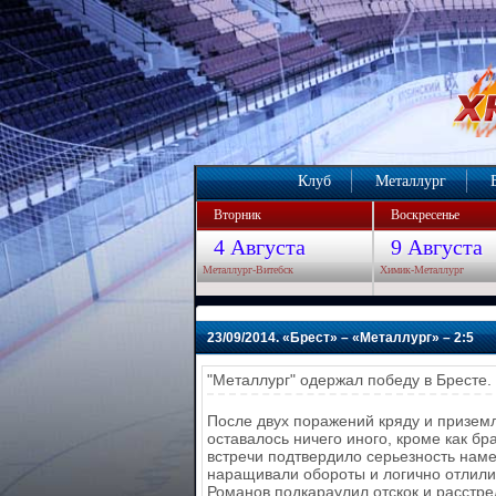
Клуб
Металлург
Вторник
Воскресенье
4 Августа
9 Августа
Металлург-Витебск
Химик-Металлург
23/09/2014. «Брест» – «Металлург» – 2:5
"Металлург" одержал победу в Бресте. 
После двух поражений кряду и приземл
оставалось ничего иного, кроме как бра
встречи подтвердило серьезность намер
наращивали обороты и логично отлилис
Романов подкараулил отскок и расстре