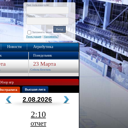
Имя пользователя:
Пароль:
Запомнить меня
Регистрация
|
Напомнить?
Новости
Атрибутика
к
Понедельник
та
23 Марта
ь
Соболь-Белсталь
Обзор игр
Высшая лига
Экстралига
2.08.2026
2:10
отчет