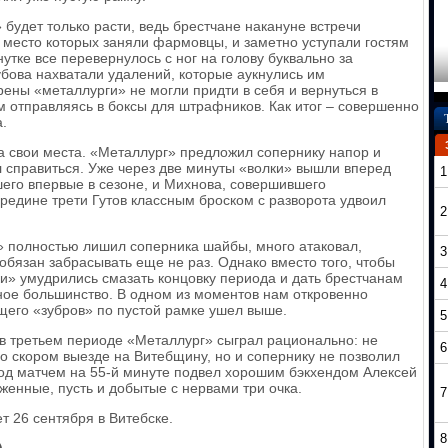
будет только расти, ведь брестчане накануне встречи
 место которых заняли фармовцы, и заметно уступали гостям
утке все перевернулось с ног на голову буквально за
бова нахватали удалений, которые аукнулись им
ны «металлурги» не могли придти в себя и вернуться в
м отправляясь в боксы для штрафников. Как итог – совершенно
.
на свои места. «Металлург» предложил сопернику напор и
л справиться. Уже через две минуты «волки» вышли вперед
1
его впервые в сезоне, и Михнова, совершившего
ередине трети Гутов классным броском с разворота удвоил
2
» полностью лишил соперника шайбы, много атаковал,
3
обязан забрасывать еще не раз. Однако вместо того, чтобы
ки» умудрились смазать концовку периода и дать брестчанам
4
ное большинство. В одном из моментов нам откровенно
щего «зубров» по пустой рамке ушел выше.
5
в третьем периоде «Металлург» сыграл рационально: не
6
о скором выезде на Витебщину, но и сопернику не позволил
 под матчем на 55-й минуте подвел хорошим бэкхендом Алексей
женные, пусть и добытые с нервами три очка.
7
 26 сентября в Витебске.
8