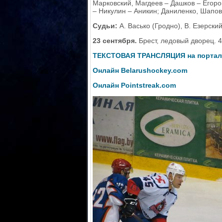
Марковский, Магдеев – Дашков – Егоров
– Никулин – Аникин; Даниленко, Шапов
Судьи:
А. Васько (Гродно), В. Езерский
23 сентября.
Брест, ледовый дворец. 4
ТЕКСТОВАЯ ТРАНСЛЯЦИЯ на порта
Онлайн
Belarushockey.
com
Онлайн
Pointstreak.
com