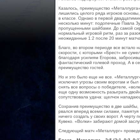
Казалось, преимущество «Металлурга» 
лишились целого ряда игроков основы,
в классе. Однако в первой двадцатимин
несколько минут: подопечные Павла Зу
пропущенными шайбами. До самой сире
нормальный игровой ритм, раз за разо
неожиданные 1:2 после 20 минут матча
Благо, во втором периоде все встало 
скорости, с которыми «Брест» не суме
благодаря усилиям Егорова, забросивш
фантастический голевой проход. А в с
преимущество гостей.
Но и это было еще не все. «Металлург
исключил угрозы своим воротам и был 
снять все вопросы о победителе, «вол
еще одну возможность разыграть двой
сопутствовала удача: щелчок нападаю
Сохранив преимущество в две шайбы, 
рвался вперед всеми силами, памятуя 
ничего создать у своих ворот. А черту
Кувеко. «Волки» забирают домой заслу
Следующий матч «Металлург» проведет