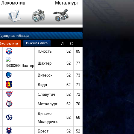
Локомотив
Металлург
Турнирные таблицы
И
О
Высшая лига
Экстралига
Юность
52
85
Шахтер
52
77
Витебск
52
73
Лида
52
71
Славутич
52
71
Металлург
52
70
Динамо-
52
68
Молодечно
Брест
52
52