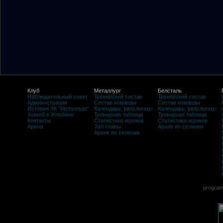
Клуб
Металлург
Белсталь
Наблюдательный совет
Тренерский состав
Тренерский состав
Администрация
Состав команды
Состав команды
История ХК "Металлург"
Календарь, результаты
Календарь, результаты
Хоккей в Жлобине
Турнирная таблица
Турнирная таблица
Контакты
Статистика игроков
Статистика игроков
Арена
Зал славы
Архив по сезонам
Архив по сезонам
program