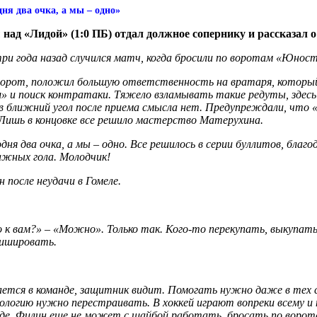
ня два очка, а мы – одно»
над «Лидой» (1:0 ПБ) отдал должное сопернику и рассказал 
ри года назад случился матч, когда бросили по воротам «Юности
 ворот, положил большую ответственность на вратаря, которы
 и поиск контратаки. Тяжело взламывать такие редуты, здесь н
в ближний угол после приема смысла нет. Предупреждали, что 
 Лишь в концовке все решило мастерство Матерухина.
егодня два очка, а мы – одно. Все решилось в серии буллитов, б
важных гола. Молодчик!
после неудачи в Гомеле.
о к вам?» – «Можно». Только так. Кого-то перекупать, выкупат
фишировать.
вается в команде, защитник видит. Помогать нужно даже в тех с
ихологию нужно перестраивать. В хоккей играют вопреки всему и
де. Филин еще не может с шайбой работать, бросать по воротам