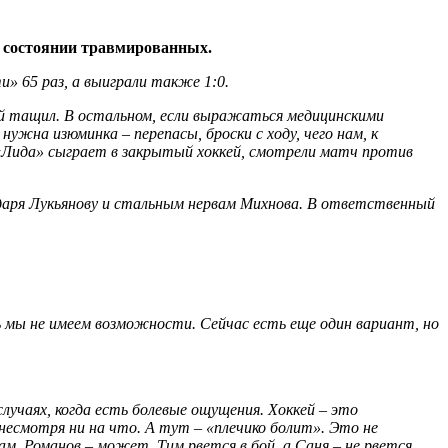
о состоянии травмированных.
» 65 раз, а выиграли также 1:0.
й тащил. В остальном, если выражаться медицинскими
ужна изюминка – перепасы, броски с ходу, чего нам, к
«Лида» сыграет в закрытый хоккей, смотрели матч против
лагодаря Лукьянову и стальным нервам Михнова. В ответственный
ь мы не имеем возможности. Сейчас есть еще один вариант, но
лучаях, когда есть болевые ощущения. Хоккей – это
 несмотря ни на что. А тут – «плечико болит». Это не
. Романов – может. Тим рвется в бой, а Саня – не рвется.