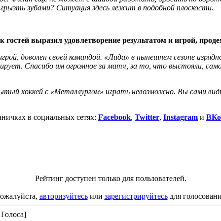
д грызть зубами? Ситуация здесь лежит в подобной плоскости.
к гостей выразил удовлетворение результатом и игрой, прод
 игрой, доволен своей командой. «Лида» в нынешнем сезоне изряд
ирует. Спасибо им огромное за матч, за то, что выстояли, самоо
рытый хоккей с «Металлургом» играть невозможно. Вы сами види
аничках в социальных сетях:
Facebook
,
Twitter
,
Instagram
и
ВКо
Рейтинг доступен только для пользователей.
ожалуйста,
авторизуйтесь
или
зарегистрируйтесь
для голосовани
 Голоса]