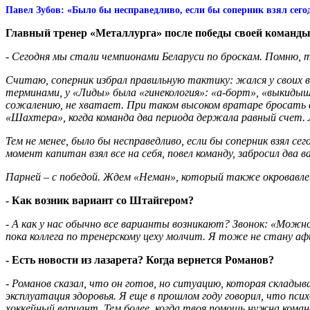
Павел Зубов: «Было бы несправедливо, если бы соперник взял сегод
Главный тренер «Металлурга» после победы своей команды 
- Сегодня мы стали чемпионами Беларуси по броскам. Помню, т
Считаю, соперник избрал правильную тактику: жался у своих
терминами, у «Лиды» была «гинекология»: «а-борт», «выкидыш»
сожалению, не хватает. При таком высоком вратаре бросать 
«Шахтера», когда команда два периода держала равный счет.
Тем не менее, было бы несправедливо, если бы соперник взял с
момент капитан взял все на себя, повел команду, забросил два 
Парней – с победой. Ждем «Неман», который также окровавлен 
- Как возник вариант со Штайгером?
- А как у нас обычно все варианты возникают? Звонок: «Можн
пока коллега по тренерскому цеху молчит. Я тоже не стану а
- Есть новости из лазарета? Когда вернется Романов?
- Романов сказал, что он готов, но ситуацию, которая склады
эксплуатация здоровья. Я еще в прошлом году говорил, что пс
хоккейный вариант. Тем более, когда твоя помощь нужна коман