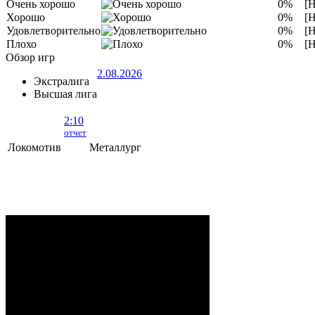
Очень хорошо
0%
[Н
Хорошо
0%
[Н
Удовлетворительно
0%
[Н
Плохо
0%
[Н
Обзор игр
2.08.2026
Экстралига
Высшая лига
2:10
отчет
Локомотив
Металлург
Локомотив - Металлург
- 2:10 (0:5, 1:2,
1:3)
ОРША
. 2 Августа, 2026 г. .. 595 (0)
зрителей. Начало в 15:35.
Рудько, Акулов, Лабзов,
Судьи:
Абломейко