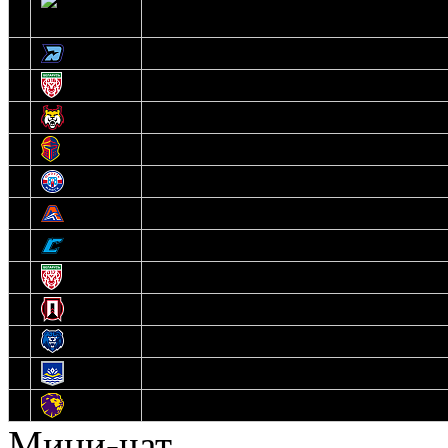
2
Ястребы
3
Динамо-Олимпик
4
U18
5
Рыси
6
Рыцари
7
Юниор
8
Локо
9
Соболь
10
U17
11
Прогресс
12
Медведи
13
Нефтехимик
14
Днепровские Львы
Мини-чат