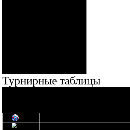
Веремеенко), 1:7 – 38:08
Спешилов (Борозна, Ерохо),
ГБ, 1:8 – 55:43 Веремеенко
(Кузьменко, Бодиловский),
ГБ, 1:9 – 56:03 Гришков
(Бякин, Тимирев), 2:9 –
57:34 Ерохо (А. Буйницкий,
Ноздрачев), 2:10 – 57:55
Кузьменко (Веремеенко)
Броски:
18 - 30
Штраф:
14 - 35
Лучшие
Ерохо – Стефанович
игроки:
Турнирные таблицы
И
Экстралига
Высшая лига
О
1
Юность
2
Шахтер