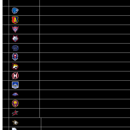
3
Витебск
4
Лида
5
Славутич
6
Металлург
7
Динамо-Молодечно
8
Брест
9
Гомель
10
Неман
11
Химик
12
Локомотив
13
Могилев
14
Авиатор
1
Белсталь