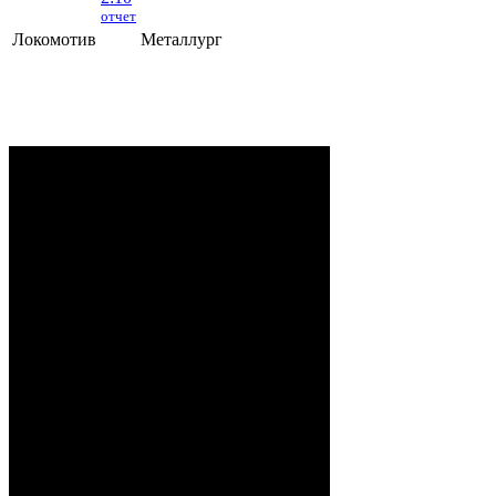
отчет
Локомотив
Металлург
Локомотив - Металлург
- 2:10 (0:5, 1:2,
1:3)
ОРША
. 2 Августа, 2026 г. .. 595 (0)
зрителей. Начало в 15:35.
Рудько, Акулов, Лабзов,
Судьи:
Абломейко
Карачун (20:00), Малков
(40:00); Каменьков (К) –
Ерохо, Бучкин –
Развадовский (А) – Борозна;
Петручик – Гордейчик,
Ноздрачев – Качан (А) –
Локомотив:
Шуринов; Игнацкий –
Гаврилович, Собко –
Спешилов – Бовин; А.