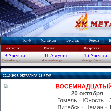
Клуб
Металлург
Белсталь
Резерв
Б
Воскресенье
Вторник
Воскресенье
9 Августа
11 Августа
16 Августа
Химик-Металлург
Могилев-Металлург
Металлург-Гомель
20/10/2007. ЭКТРАЛИГА. 18-й ТУР
ВОСЕМНАДЦАТЫЙ
20 октября
Гомель - Юность - 
Витебск - Неман - 