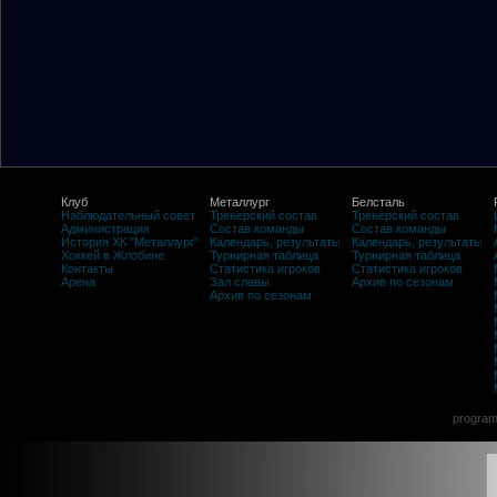
Клуб
Металлург
Белсталь
Наблюдательный совет
Тренерский состав
Тренерский состав
Администрация
Состав команды
Состав команды
История ХК "Металлург"
Календарь, результаты
Календарь, результаты
Хоккей в Жлобине
Турнирная таблица
Турнирная таблица
Контакты
Статистика игроков
Статистика игроков
Арена
Зал славы
Архив по сезонам
Архив по сезонам
program