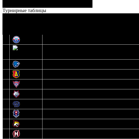
Ерохо – Стефанович
игроки:
Турнирные таблицы
И
Экстралига
О
Высшая лига
1
Юность
2
Шахтер
3
Витебск
4
Лида
5
Славутич
6
Металлург
7
Динамо-Молодечно
8
Брест
9
Гомель
10
Неман