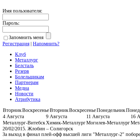
Имя пользователя:
Пароль:
Запомнить меня
Регистрация
|
Напомнить?
Клуб
Металлург
Белсталь
Резерв
Болельщикам
Партнерам
Медиа
Новости
Атрибутика
Вторник
Воскресенье
Вторник
Воскресенье
Понедельник
Понед
4 Августа
9 Августа
11 Августа
16 
Металлург-Витебск
Химик-Металлург
Могилев-Металлург
Мет
20/02/2015. Жлобин – Солигорск
За выход в финал плей-офф высшей лиги "Металлург-2" поборе