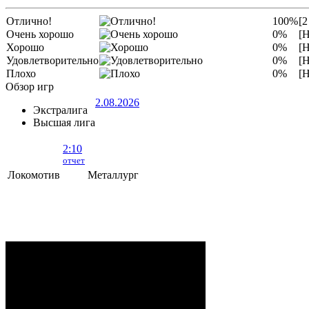
Отлично!
100%
[2
Очень хорошо
0%
[Н
Хорошо
0%
[Н
Удовлетворительно
0%
[Н
Плохо
0%
[Н
Обзор игр
2.08.2026
Экстралига
Высшая лига
2:10
отчет
Локомотив
Металлург
Локомотив - Металлург
- 2:10 (0:5, 1:2,
1:3)
ОРША
. 2 Августа, 2026 г. .. 595 (0)
зрителей. Начало в 15:35.