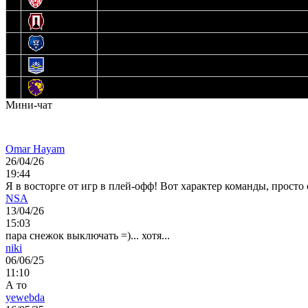
11
Прогресс
12
Медведи
13
Нефтехимик
14
Днепровские Львы
Мини-чат
Omar Hayam
26/04/26
19:44
Я в восторге от игр в плей-офф! Вот характер команды, прост
NSA
13/04/26
15:03
пара снежок выключать =)... хотя...
niki
06/06/25
11:10
А то
yewebda