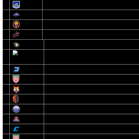
11
Химик
12
Локомотив
13
Могилев
14
Авиатор
1
Белсталь
2
Ястребы
3
Динамо-Олимпик
4
U18
5
Рыси
6
Рыцари
7
Юниор
8
Локо
9
Соболь
10
U17