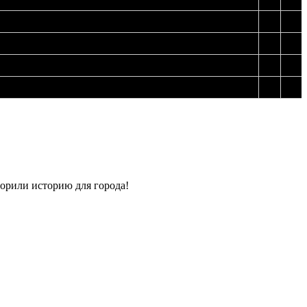
52
45
52
43
52
33
52
13
ворили историю для города!