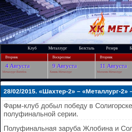
Клуб
Металлург
Белсталь
Резерв
Б
Вторник
Воскресенье
Вторник
4 Августа
9 Августа
11 Августа
Металлург-Витебск
Химик-Металлург
Могилев-Металлург
28/02/2015. «Шахтер-2» – «Металлург-2» –
Фарм-клуб добыл победу в Солигорске
полуфинальной серии.
Полуфинальная заруба Жлобина и Сол