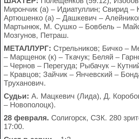
ШАХТЕР:
Полещенков (59:12); Изобов
Мирончик (а) – Идиатуллин; Свирид – 
Артюшенко (а) – Дашкевич – Алейников
Мартынюк, М. Сушко – Бовбель – Май
Мозгунов, Петраш.
МЕТАЛЛУРГ:
Стрельников; Бичко – Ме
– Марщенок (к) – Ткачук; Беляй – Гар
– Чернов – Перегуда; Рыбачук – Кутни
– Кравцов; Зайчик – Янчевский – Бонд
Труханович.
Судьи:
А. Мацкевич (Лида), Д. Коробо
– Новополоцк).
28 февраля.
Солигорск, СЗК. 280 зрит
17:00.