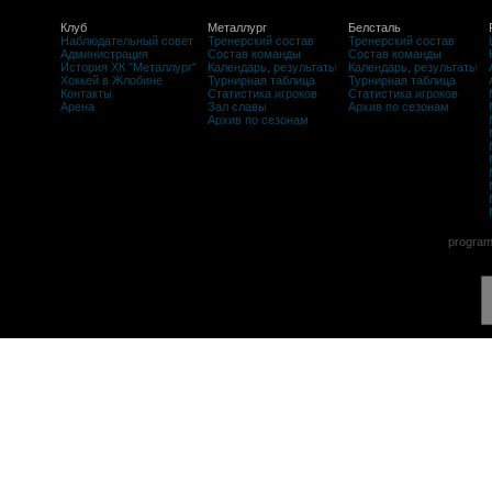
Клуб
Металлург
Белсталь
Наблюдательный совет
Тренерский состав
Тренерский состав
Администрация
Состав команды
Состав команды
История ХК "Металлург"
Календарь, результаты
Календарь, результаты
Хоккей в Жлобине
Турнирная таблица
Турнирная таблица
Контакты
Статистика игроков
Статистика игроков
Арена
Зал славы
Архив по сезонам
Архив по сезонам
program