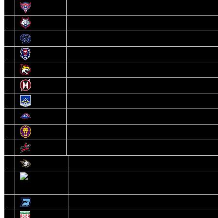
5
Славутич
6
Металлург
7
Динамо-Молодечно
8
Брест
9
Гомель
10
Неман
11
Химик
12
Локомотив
13
Могилев
14
Авиатор
1
Белсталь
2
Ястребы
3
Динамо-Олимпик
4
U18