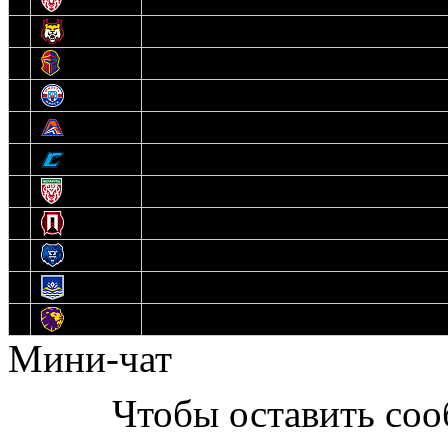
5
Рыси
6
Рыцари
7
Юниор
8
Локо
9
Соболь
10
U17
11
Прогресс
12
Медведи
13
Нефтехимик
14
Днепровские Львы
Мини-чат
Чтобы оставить со