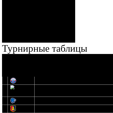
ГБ, 1:9 – 56:03 Гришков
(Бякин, Тимирев), 2:9 –
57:34 Ерохо (А. Буйницкий,
Ноздрачев), 2:10 – 57:55
Кузьменко (Веремеенко)
Броски:
18 - 30
Штраф:
14 - 35
Лучшие
Ерохо – Стефанович
игроки:
Турнирные таблицы
И
Экстралига
Высшая лига
О
1
Юность
2
Шахтер
3
Витебск
4
Лида