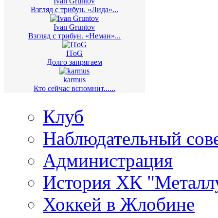
Ivan Gruntov
Взгляд с трибун. «Лида»...
Ivan Gruntov
Взгляд с трибун. «Неман»...
IToG
Долго запрягаем
karmus
Кто сейчас вспомнит......
Клуб
Наблюдательный сов
Администрация
История ХК "Металл
Хоккей в Жлобине