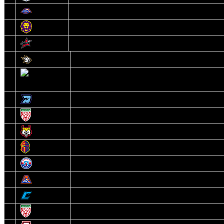
12
Локомотив
13
Могилев
14
Авиатор
1
Белсталь
2
Ястребы
3
Динамо-Олимпик
4
U18
5
Рыси
6
Рыцари
7
Юниор
8
Локо
9
Соболь
10
U17