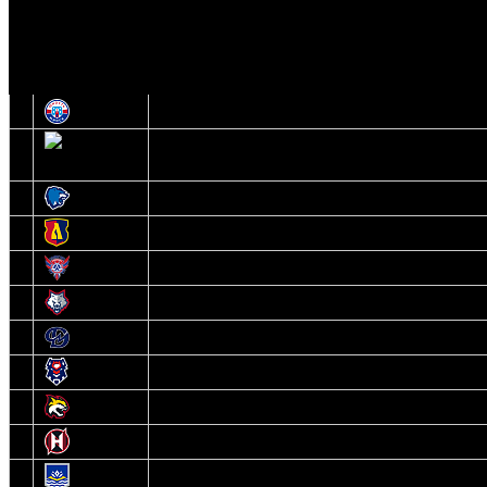
И
Экстралига
Высшая лига
О
1
Юность
2
Шахтер
3
Витебск
4
Лида
5
Славутич
6
Металлург
7
Динамо-Молодечно
8
Брест
9
Гомель
10
Неман
11
Химик