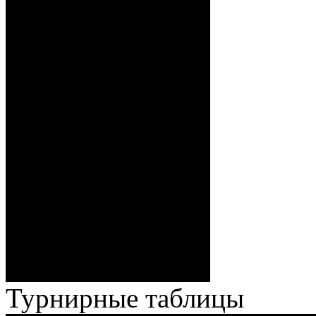
12:00 Стефанович
(Кузьменко), 0:4 – 18:07
Бякин (Тимирев,
Волченков), 0:5 – 19:39 И.
Павлов (Кузьменко), ГБ2, 0:6
– 34:40 Гришков (Бякин,
Волченков), 0:7 – 35:18
Броски:
Стефанович (Кузьменко,
Веремеенко), 1:7 – 38:08
Спешилов (Борозна, Ерохо),
ГБ, 1:8 – 55:43 Веремеенко
(Кузьменко, Бодиловский),
ГБ, 1:9 – 56:03 Гришков
(Бякин, Тимирев), 2:9 –
57:34 Ерохо (А. Буйницкий,
Ноздрачев), 2:10 – 57:55
Кузьменко (Веремеенко)
Броски:
18 - 30
Штраф:
14 - 35
Лучшие
Ерохо – Стефанович
игроки:
Турнирные таблицы