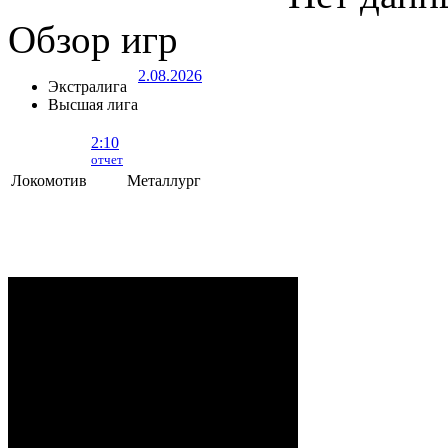
Обзор игр
2.08.2026
Экстралига
Высшая лига
2:10
отчет
Локомотив
Металлург
Локомотив - Металлург
- 2:10 (0:5, 1:2,
1:3)
ОРША
. 2 Августа, 2026 г. .. 595 (0)
зрителей. Начало в 15:35.
Рудько, Акулов, Лабзов,
Судьи:
Абломейко
Карачун (20:00), Малков