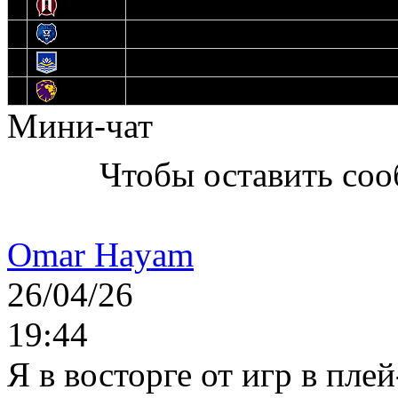
11
Прогресс
12
Медведи
13
Нефтехимик
14
Днепровские Львы
Мини-чат
Чтобы оставить со
Omar Hayam
26/04/26
19:44
Я в восторге от игр в пле