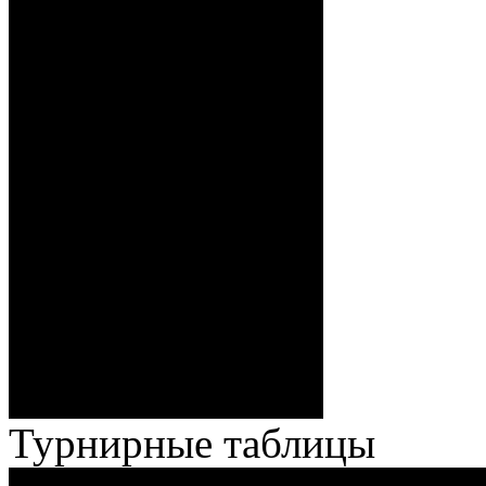
12:00 Стефанович
(Кузьменко), 0:4 – 18:07
Бякин (Тимирев,
Волченков), 0:5 – 19:39 И.
Павлов (Кузьменко), ГБ2, 0:6
– 34:40 Гришков (Бякин,
Волченков), 0:7 – 35:18
Броски:
Стефанович (Кузьменко,
Веремеенко), 1:7 – 38:08
Спешилов (Борозна, Ерохо),
ГБ, 1:8 – 55:43 Веремеенко
(Кузьменко, Бодиловский),
ГБ, 1:9 – 56:03 Гришков
(Бякин, Тимирев), 2:9 –
57:34 Ерохо (А. Буйницкий,
Ноздрачев), 2:10 – 57:55
Кузьменко (Веремеенко)
Броски:
18 - 30
Штраф:
14 - 35
Лучшие
Ерохо – Стефанович
игроки:
Турнирные таблицы