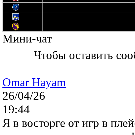
12
Медведи
13
Нефтехимик
14
Днепровские Львы
Мини-чат
Чтобы оставить со
Omar Hayam
26/04/26
19:44
Я в восторге от игр в пле