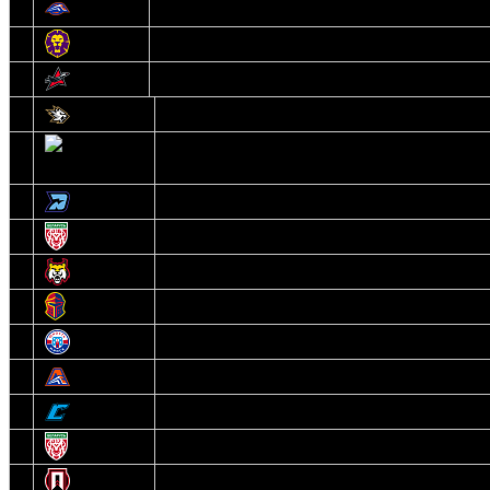
12
Локомотив
13
Могилев
14
Авиатор
1
Белсталь
2
Ястребы
3
Динамо-Олимпик
4
U18
5
Рыси
6
Рыцари
7
Юниор
8
Локо
9
Соболь
10
U17
11
Прогресс