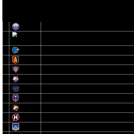
И
Экстралига
Высшая лига
О
1
Юность
2
Шахтер
3
Витебск
4
Лида
5
Славутич
6
Металлург
7
Динамо-Молодечно
8
Брест
9
Гомель
10
Неман
11
Химик