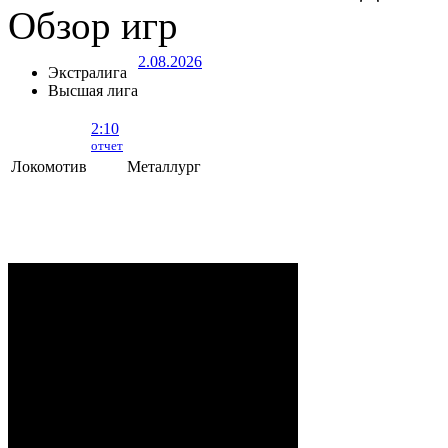
Обзор игр
2.08.2026
Экстралига
Высшая лига
2:10
отчет
Локомотив
Металлург
Локомотив - Металлург
- 2:10 (0:5, 1:2,
1:3)
ОРША
. 2 Августа, 2026 г. .. 595 (0)
зрителей. Начало в 15:35.
Рудько, Акулов, Лабзов,
Судьи:
Абломейко
Карачун (20:00), Малков
(40:00); Каменьков (К) –