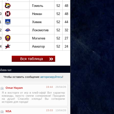
Гомель
52
48
0
Неман
52
48
1
Химик
52
44
2
Локомотив
52
32
3
Могилев
52
27
4
Авиатор
52
24
Мини-чат
Чтобы оставить сообщение
авторизируйтесь
!
19:44
26/04/26
Omar Hayam
Я в восторге от игр в плей-офф! Вот характер
команды, просто смяли соперников! Праздник
на душе! Спасибо хлопцы! Вы сотворили
историю для города!
15:03
13/04/26
NSA