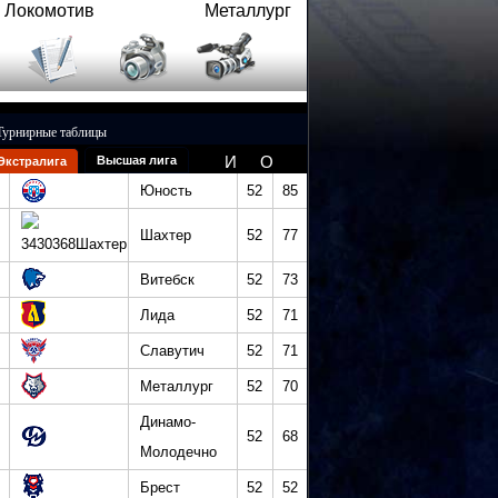
Локомотив
Металлург
Турнирные таблицы
И
О
Высшая лига
Экстралига
Юность
52
85
Шахтер
52
77
Витебск
52
73
Лида
52
71
Славутич
52
71
Металлург
52
70
Динамо-
52
68
Молодечно
Брест
52
52