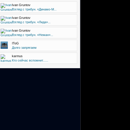
Ivan Gruntov
Взгляд с трибун. «Динамо-М...
Ivan Gruntov
Взгляд с трибун. «Лида»...
Ivan Gruntov
Взгляд с трибун. «Неман»...
IToG
Долго запрягаем
karmus
Кто сейчас вспомнит......