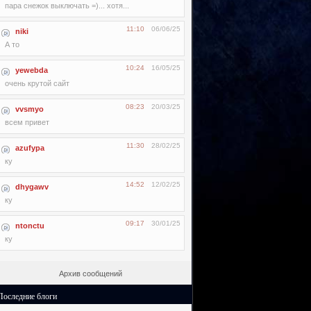
пара снежок выключать =)... хотя...
11:10
06/06/25
niki
А то
10:24
16/05/25
yewebda
очень крутой сайт
08:23
20/03/25
vvsmyo
всем привет
11:30
28/02/25
azufypa
ку
14:52
12/02/25
dhygawv
ку
09:17
30/01/25
ntonctu
ку
Архив сообщений
Последние блоги