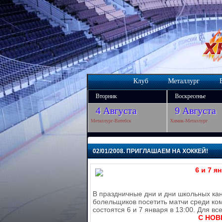
Клуб
Металлург
Вторник
Воскресенье
4 Августа
9 Августа
Металлург-Витебск
Химик-Металлург
02/01/2008. ПРИГЛАШАЕМ НА ХОККЕЙ!
6 и 7 я
В праздничные дни и дни школьных ка
болельщиков посетить матчи среди ком
состоятся 6 и 7 января в 13:00. Для в
С НОВ