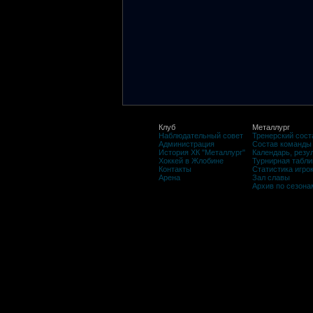
Клуб
Металлург
Наблюдательный совет
Тренерский сост
Администрация
Состав команды
История ХК "Металлург"
Календарь, резу
Хоккей в Жлобине
Турнирная табли
Контакты
Статистика игро
Арена
Зал славы
Архив по сезона