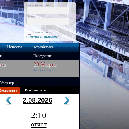
Имя пользователя:
Пароль:
Запомнить меня
Регистрация
|
Напомнить?
Новости
Атрибутика
к
Понедельник
та
23 Марта
ь
Соболь-Белсталь
Обзор игр
Высшая лига
Экстралига
2.08.2026
2:10
отчет