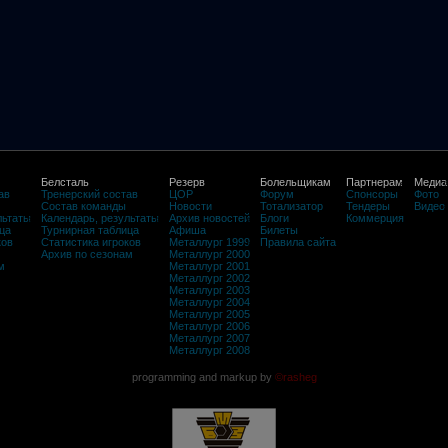
Белсталь
Резерв
Болельщикам
Партнерам
Медиа
ав
Тренерский состав
ЦОР
Форум
Спонсоры
Фото
Состав команды
Новости
Тотализатор
Тендеры
Видео
льтаты
Календарь, результаты
Архив новостей
Блоги
Коммерция
ца
Турнирная таблица
Афиша
Билеты
ков
Статистика игроков
Металлург 1999
Правила сайта
Архив по сезонам
Металлург 2000
м
Металлург 2001
Металлург 2002
Металлург 2003
Металлург 2004
Металлург 2005
Металлург 2006
Металлург 2007
Металлург 2008
programming and markup by
©rasheg