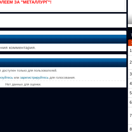
ЛЕЕМ ЗА "МЕТАЛЛУРГ"!
ения комментария.
1
2
г доступен только для пользователей.
3
изуйтесь
или
зарегистрируйтесь
для голосования.
4
Нет данных для оценки.
5
6
7
8