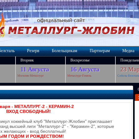
Белсталь
Резерв
Болельщикам
Партнерам
Медиа
Вторник
Воскресенье
Понедельни
11 Августа
16 Августа
23 Мар
Могилев-Металлург
Металлург-Гомель
Соболь-Белстал
нваря - МЕТАЛЛУРГ-2 - КЕРАМИН-2
ВХОД СВОБОДНЫЙ!
никул хоккейный клуб "Металлург-Жлобин" приглашает
анд высшей лиги "Металлург-2" - "Керамин-2", которые
сех желающих - вход бесплатный!
ЫМ ГОДОМ И РОЖДЕСТВОМ!