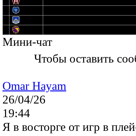
11
Прогресс
12
Медведи
13
Нефтехимик
14
Днепровские Львы
Мини-чат
Чтобы оставить со
Omar Hayam
26/04/26
19:44
Я в восторге от игр в пле