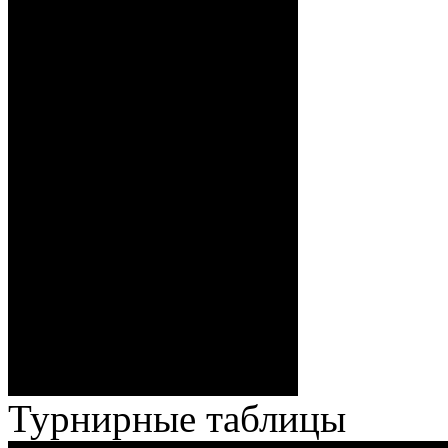
12:00 Стефанович
(Кузьменко), 0:4 – 18:07
Бякин (Тимирев,
Волченков), 0:5 – 19:39 И.
Павлов (Кузьменко), ГБ2, 0:6
– 34:40 Гришков (Бякин,
Волченков), 0:7 – 35:18
Броски:
Стефанович (Кузьменко,
Веремеенко), 1:7 – 38:08
Спешилов (Борозна, Ерохо),
ГБ, 1:8 – 55:43 Веремеенко
(Кузьменко, Бодиловский),
ГБ, 1:9 – 56:03 Гришков
(Бякин, Тимирев), 2:9 –
57:34 Ерохо (А. Буйницкий,
Ноздрачев), 2:10 – 57:55
Кузьменко (Веремеенко)
Броски:
18 - 30
Штраф:
14 - 35
Лучшие
Ерохо – Стефанович
игроки:
Турнирные таблицы