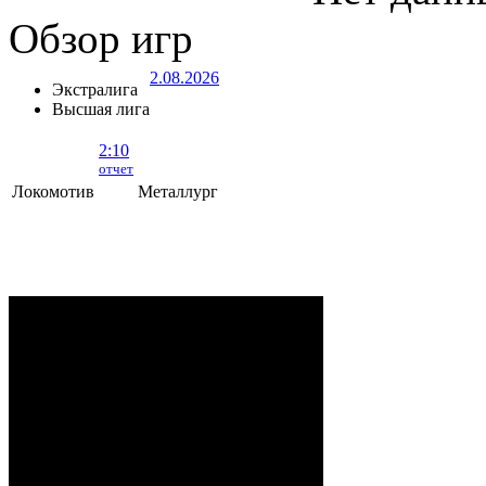
Обзор игр
2.08.2026
Экстралига
Высшая лига
2:10
отчет
Локомотив
Металлург
Локомотив - Металлург
- 2:10 (0:5, 1:2,
1:3)
ОРША
. 2 Августа, 2026 г. .. 595 (0)
зрителей. Начало в 15:35.
Рудько, Акулов, Лабзов,
Судьи:
Абломейко
Карачун (20:00), Малков