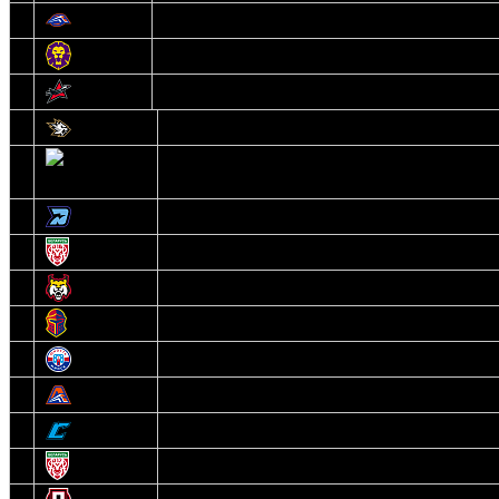
12
Локомотив
13
Могилев
14
Авиатор
1
Белсталь
2
Ястребы
3
Динамо-Олимпик
4
U18
5
Рыси
6
Рыцари
7
Юниор
8
Локо
9
Соболь
10
U17