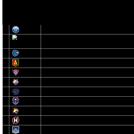
И
Экстралига
Высшая лига
О
1
Юность
2
Шахтер
3
Витебск
4
Лида
5
Славутич
6
Металлург
7
Динамо-Молодечно
8
Брест
9
Гомель
10
Неман
11
Химик