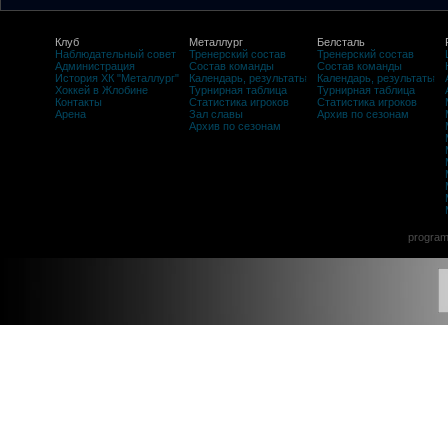
Клуб
Металлург
Белсталь
Наблюдательный совет
Тренерский состав
Тренерский состав
Администрация
Состав команды
Состав команды
История ХК "Металлург"
Календарь, результаты
Календарь, результаты
Хоккей в Жлобине
Турнирная таблица
Турнирная таблица
Контакты
Статистика игроков
Статистика игроков
Арена
Зал славы
Архив по сезонам
Архив по сезонам
program