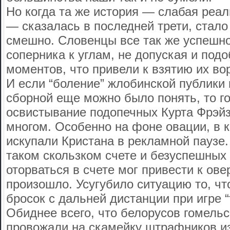
Но когда та же история — слабая реа
— сказалась в последней трети, стало
смешно. Словенцы все так же успешн
соперника к углам, не допуская и под
моментов, что привели к взятию их во
И если “боление” жлобинской публики
сборной еще можно было понять, то г
освистывание подопечных Курта Фрэйз
многом. Особенно на фоне овации, в 
искупали Кристана в рекламной паузе.
таком скользком счете и безуспешных
оторваться в счете мог привести к овер
произошло. Усугубило ситуацию то, ч
бросок с дальней дистанции при игре “
Обиднее всего, что белорусов гомель
провожали на скамейку штрафников и