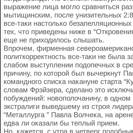
выражение лица могло сравниться раз
мытищинским, после унизительных 2:8
все-таки настолько безапелляционных
тех, что приведены ниже в “Откровени
еще не приходилось слышать.
Впрочем, фирменная североамерикан
политкорректность все-таки не была з
слабом выступлении подопечных в сре
причину, по которой был вычеркнут Па
командного списка накануне старта “К
словам Фрэйзера, сделано это исключ
побуждений: новополочанину, в одном 
экстралиги выведшему из строя лидер
“Металлурга ” Павла Волчека, на арен
едва ли оказали бы теплый прием.
Но, кажется, с утра в четверг подобн