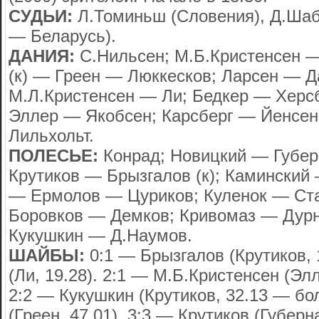
СУДЬИ:
Л.Томиньш (Словения), Д.Шаб
— Беларусь).
ДАНИЯ:
С.Нильсен; М.Б.Кристенсен —
(к) — Греен — Люккесков; Ларсен — 
М.Л.Кристенсен — Ли; Бедкер — Херс
Эллер — Якобсен; Карсберг — Йенсен
Лильхольт.
ПОЛЕСЬЕ:
Конрад; Новицкий — Губер
Крутиков — Брызгалов (к); Каминский
— Ермолов — Цуриков; Куленок — Ст
Боровков — Демков; Кривомаз — Дур
Кукушкин — Д.Наумов.
ШАЙБЫ:
0:1 — Брызгалов (Крутиков, 
(Ли, 19.28). 2:1 — М.Б.Кристенсен (Элл
2:2 — Кукушкин (Крутиков, 32.13 — бол
(Греен, 47.01). 3:3 — Крутиков (Губерн