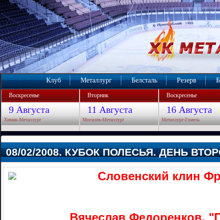
Клуб
Металлург
Белсталь
Резерв
Б
Воскресенье
Вторник
Воскресенье
9 Августа
11 Августа
16 Августа
Химик-Металлург
Могилев-Металлург
Металлург-Гомель
08/02/2008. КУБОК ПОЛЕСЬЯ. ДЕНЬ ВТО
Словенский клин Фр
Вячеслав Федоренков, "