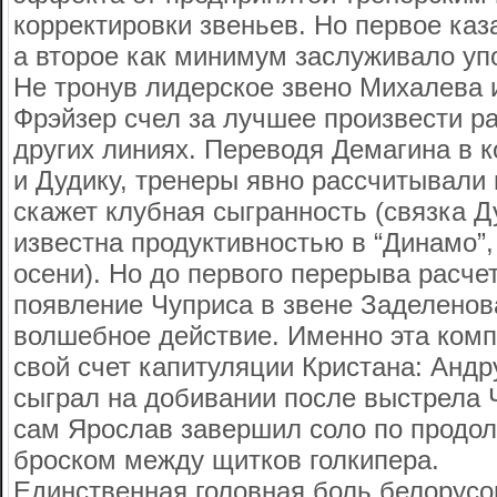
корректировки звеньев. Но первое каз
а второе как минимум заслуживало уп
Не тронув лидерское звено Михалева 
Фрэйзер счел за лучшее произвести р
других линиях. Переводя Демагина в 
и Дудику, тренеры явно рассчитывали н
скажет клубная сыгранность (связка 
известна продуктивностью в “Динамо”,
осени). Но до первого перерыва расчет
появление Чуприса в звене Заделенов
волшебное действие. Именно эта комп
свой счет капитуляции Кристана: Анд
сыграл на добивании после выстрела 
сам Ярослав завершил соло по продо
броском между щитков голкипера.
Единственная головная боль белорусо