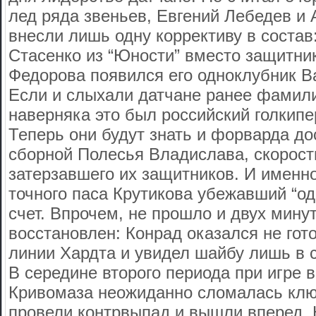
лед ряда звеньев, Евгений Лебедев и
внесли лишь одну коррективу в состав
Стасенко из “Юности” вместо защитни
Федорова появился его одноклубник В
Если и слыхали датчане ранее фамил
наверняка это был российский голкип
Теперь они будут знать и форварда до
сборной Полесья Владислава, скорос
затерзавшего их защитников. И именн
точного паса Крутикова убежавший “од
счет. Впрочем, не прошло и двух минут
восстановлен: Конрад оказался не гото
линии Хардта и увидел шайбу лишь в с
В середине второго периода при игре 
Кривомаза неожиданно сломалась клю
провели контрвыпад и вышли вперед. 