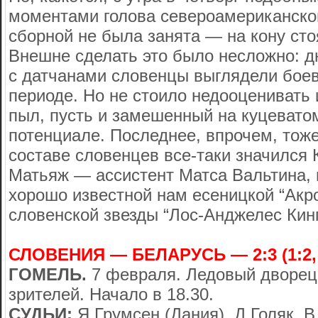
моментами голова североамериканско
сборной не была занята — на кону сто
Внешне сделать это было несложно: д
с датчанами словенцы выглядели бое
периоде. Но не стоило недооценивать 
пыл, пусть и замешенный на куцевато
потенциале. Последнее, впрочем, тоже
составе словенцев все-таки значился 
Матьяж — ассистент Матса Вальтина, 
хорошо известной нам есеницкой “Акро
словенской звезды “Лос-Анджелес Кин
СЛОВЕНИЯ — БЕЛАРУСЬ — 2:3 (1:2, 0:0
ГОМЕЛЬ.
7 февраля. Ледовый дворец.
зрителей. Начало в 18.30.
СУДЬИ:
Я.Грумсен (Дания), Д.Голяк, В