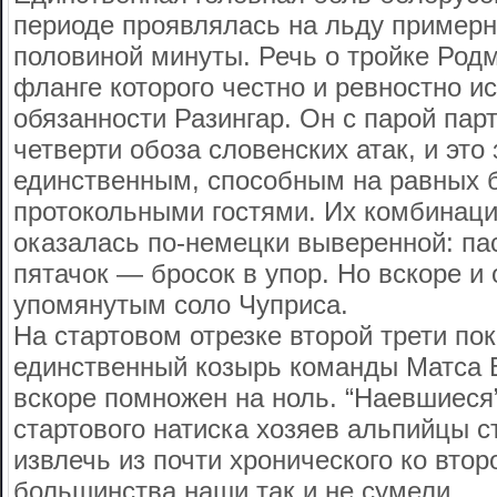
периоде проявлялась на льду примерн
половиной минуты. Речь о тройке Род
фланге которого честно и ревностно и
обязанности Разингар. Он с парой пар
четверти обоза словенских атак, и это
единственным, способным на равных б
протокольными гостями. Их комбинаци
оказалась по-немецки выверенной: пас 
пятачок — бросок в упор. Но вскоре и 
упомянутым соло Чуприса.
На стартовом отрезке второй трети пок
единственный козырь команды Матса В
вскоре помножен на ноль. “Наевшиес
стартового натиска хозяев альпийцы с
извлечь из почти хронического ко вто
большинства наши так и не сумели.