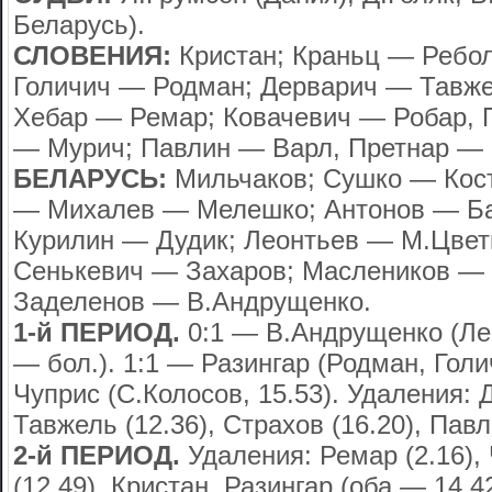
Беларусь).
СЛОВЕНИЯ:
Кристан; Краньц — Ребол
Голичич — Родман; Дерварич — Тавже
Хебар — Ремар; Ковачевич — Робар,
— Мурич; Павлин — Варл, Претнар — 
БЕЛАРУСЬ:
Мильчаков; Сушко — Кост
— Михалев — Мелешко; Антонов — Б
Курилин — Дудик; Леонтьев — М.Цвет
Сенькевич — Захаров; Маслеников — 
Заделенов — В.Андрущенко.
1-й ПЕРИОД.
0:1 — В.Андрущенко (Лео
— бол.). 1:1 — Разингар (Родман, Голич
Чуприс (С.Колосов, 15.53). Удаления: Д
Тавжель (12.36), Страхов (16.20), Павл
2-й ПЕРИОД.
Удаления: Ремар (2.16), 
(12.49), Кристан, Разингар (оба — 14.42