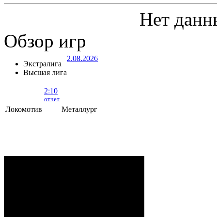
Нет данн
Обзор игр
2.08.2026
Экстралига
Высшая лига
2:10
отчет
Локомотив
Металлург
Локомотив - Металлург
- 2:10 (0:5, 1:2,
1:3)
ОРША
. 2 Августа, 2026 г. .. 595 (0)
зрителей. Начало в 15:35.
Рудько, Акулов, Лабзов,