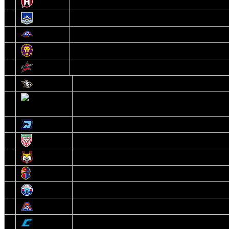
10
Неман
11
Химик
12
Локомотив
13
Могилев
14
Авиатор
1
Белсталь
2
Ястребы
3
Динамо-Олимпик
4
U18
5
Рыси
6
Рыцари
7
Юниор
8
Локо
9
Соболь