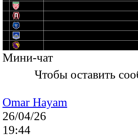
10
U17
11
Прогресс
12
Медведи
13
Нефтехимик
14
Днепровские Львы
Мини-чат
Чтобы оставить со
Omar Hayam
26/04/26
19:44