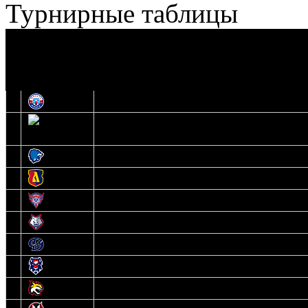
Турнирные таблицы
И
Экстралига
Высшая лига
О
1
Юность
2
Шахтер
3
Витебск
4
Лида
5
Славутич
6
Металлург
7
Динамо-Молодечно
8
Брест
9
Гомель