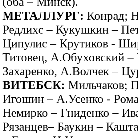
(оба – Минск).
МЕТАЛЛУРГ:
Конрад; Н
Редлихс – Кукушкин – Пет
Ципулис – Крутиков - Шир
Титовец, А.Обуховский – 
Захаренко, А.Волчек – Цу
ВИТЕБСК:
Мильчаков; П
Игошин – А.Усенко - Рома
Немирко – Гниденко – Ива
Рязанцев– Баукин – Кашт