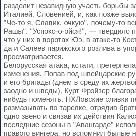
разделит незавидную участь борьбы з
Италией, Словенией, и, как позже выя
"Че-то я, Славик, очкую", почему-то 
Рашы". "Успоко-о-ойся!", — твердило п
что у них в воротах Юэ, в атаке-то Ко
да и Салеев парижского розлива в упо
просматривается.
Белорусская атака, кстати, претерпел
изменения. Попав под швейцарские р
и его бригады (днем в среду их жертв
заодно и шведы), Курт Фрэйзер благор
нибудь поменять. НХЛовские сливки п
размазывать по тарелке, отрядив бра
одно звено и связав их действия Калю
последние сезоны в "Авангарде" испол
правого вингера, но вспомнил былые 