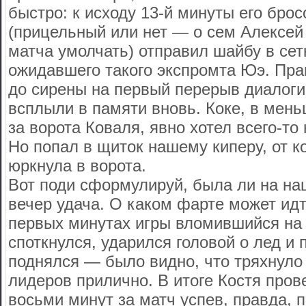
быстро: к исходу 13-й минуты его брос
(прицельный или нет — о сем Алексей
матча умолчать) отправил шайбу в се
ожидавшего такого экспромта Юэ. Пра
до сирены на первый перерыв диалог
всплыли в памяти вновь. Коке, в мен
за ворота Коваля, явно хотел всего-то
Но попал в щиток нашему киперу, от к
юркнула в ворота.
Вот поди сформулируй, была ли на наш
вечер удача. О каком фарте может идт
первых минутах игры вломившийся на
споткнулся, ударился головой о лед и 
поднялся — было видно, что тряхнуло
лидеров прилично. В итоге Костя про
восьми минут за матч успев, правда, 