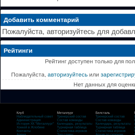
Добавить комментарий
Пожалуйста, авторизуйтесь для добав
Рейтинги
Рейтинг доступен только для по
Пожалуйста,
авторизуйтесь
или
зарегистрир
Нет данных для оценк
Клуб
Металлург
Белсталь
Наблюдательный совет
Тренерский состав
Тренерский состав
Администрация
Состав команды
Состав команды
История ХК "Металлург"
Календарь, результаты
Календарь, результаты
Хоккей в Жлобине
Турнирная таблица
Турнирная таблица
Контакты
Статистика игроков
Статистика игроков
Арена
Зал славы
Архив по сезонам