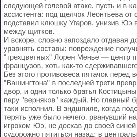
следующей голевой атаке, пусть и в ка
ассистента: под щелчок Леонтьева от
подставил клюшку Угаров, унизив Юэ 
между щитков.
И вскоре, словно запоздало отдавая д
уравнять составы: повреждение получ
"трехцветных" Лорен Менье — центр п
французов, хоть как-то сдерживавшег
Без этого противовеса пятачок перед 
"Вашингтона" в последней трети превр
двор, и одни только братья Костицыны
пару "верняков" каждый. Но главный б
таки исполнил. В эндшпиле, когда по
терять уже было нечего, рванувший н
игроком Юэ, не доехав до своей синей
судорожно пятиться назад: в централ