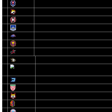
8
Брест
9
Гомель
10
Неман
11
Химик
12
Локомотив
13
Могилев
14
Авиатор
1
Белсталь
2
Ястребы
3
Динамо-Олимпик
4
U18
5
Рыси
6
Рыцари
7
Юниор