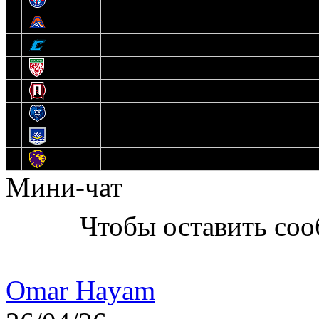
8
Локо
9
Соболь
10
U17
11
Прогресс
12
Медведи
13
Нефтехимик
14
Днепровские Львы
Мини-чат
Чтобы оставить со
Omar Hayam