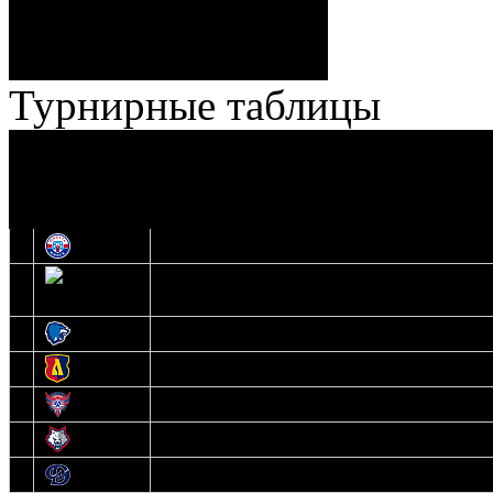
Штраф:
14 - 35
Лучшие
Ерохо – Стефанович
игроки:
Турнирные таблицы
И
Экстралига
Высшая лига
О
1
Юность
2
Шахтер
3
Витебск
4
Лида
5
Славутич
6
Металлург
7
Динамо-Молодечно