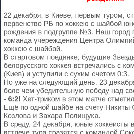
22 декабря, в Киеве, первым туром, с
первенство РБ по хоккею с шайбой юн
рождения в подгруппе №3. Наш город 
команда учереждения Центра Олимпий
хоккею с шайбой.
В стартовом поединке, будущие Звезд
белорусского хоккея встречались с ко
(Киев) и уступили с сухим счетом 0:3.
Но уже на следующий день, 23 декабр
боле чем убедительную победу над св
-
6:2!
Хет-триком в этом матче отмети
Ещё по одной шайбе на счету Никиты 
Козлова и Захара Полищука.
В среду, 24 декабря, юные хоккеисты 
встрече тура сразятся с командой Соко