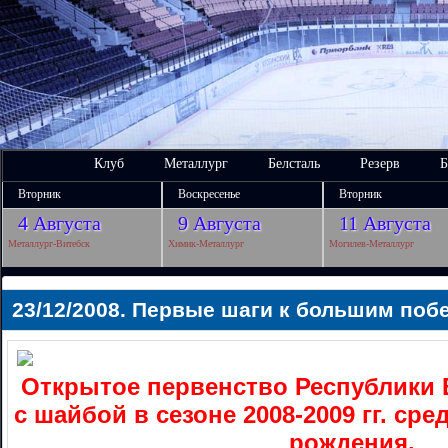
Клуб
Металлург
Белсталь
Резерв
Б
Вторник
Воскресенье
Вторник
4 Августа
9 Августа
11 Августа
Металлург-Витебск
Химик-Металлург
Могилев-Металлург
23/12/2008. Первые шаги к большим поб
Открытое первенство Республики 
с шайбой в сезоне 2008-2009 гг. ср
рождения.