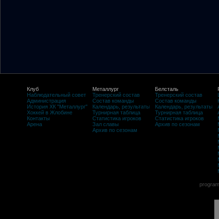
Клуб
Металлург
Белсталь
Наблюдательный совет
Тренерский состав
Тренерский состав
Администрация
Состав команды
Состав команды
История ХК "Металлург"
Календарь, результаты
Календарь, результаты
Хоккей в Жлобине
Турнирная таблица
Турнирная таблица
Контакты
Статистика игроков
Статистика игроков
Арена
Зал славы
Архив по сезонам
Архив по сезонам
program