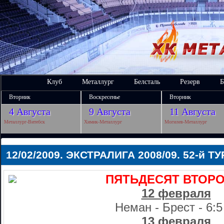
Клуб
Металлург
Белсталь
Резерв
Б
Вторник
Воскресенье
Вторник
4 Августа
9 Августа
11 Августа
Металлург-Витебск
Химик-Металлург
Могилев-Металлург
12/02/2009. ЭКСТРАЛИГА 2008/09. 52-й ТУ
ПЯТЬДЕСЯТ ВТОРО
12 февраля
Неман - Брест - 6:5
13 февраля